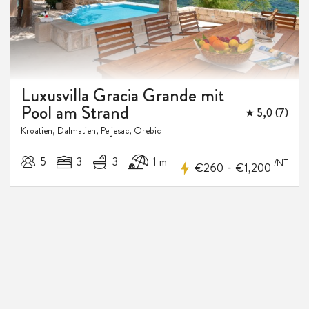
Luxusvilla Gracia Grande mit
Pool am Strand
★ 5,0 (7)
Kroatien, Dalmatien, Peljesac, Orebic
5
3
3
1 m
/NT
-
€260
€1,200