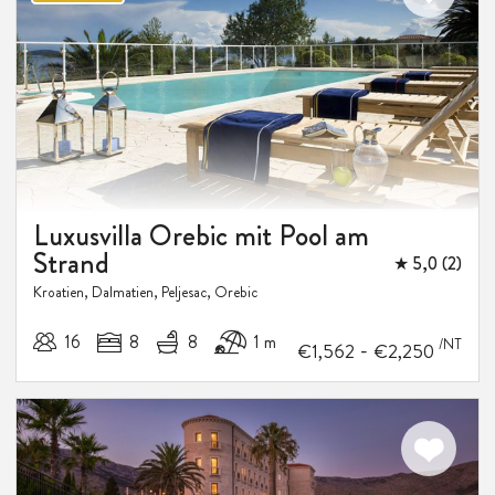
Luxusvilla Orebic mit Pool am
Strand
★ 5,0 (2)
Kroatien, Dalmatien, Peljesac, Orebic
10-15%
16
8
8
1 m
RABATT
/NT
-
€1,562
€2,250