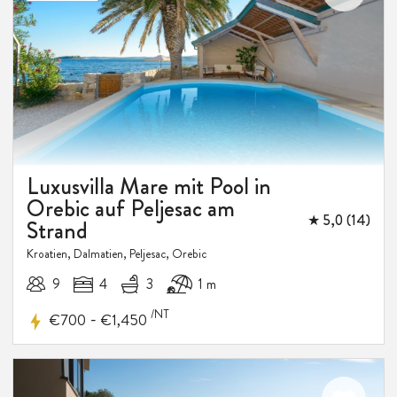
5%
RABATT
Luxusvilla Mare mit Pool in
Orebic auf Peljesac am
★ 5,0 (14)
Strand
Kroatien, Dalmatien, Peljesac, Orebic
9
4
3
1 m
/NT
-
€700
€1,450