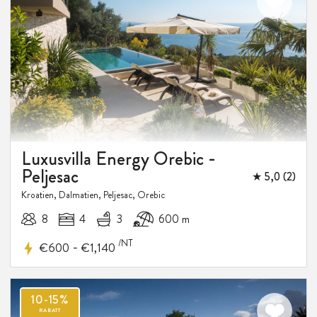
Luxusvilla Energy Orebic -
Peljesac
★ 5,0 (2)
Kroatien, Dalmatien, Peljesac, Orebic
8
4
3
600 m
/NT
-
€600
€1,140