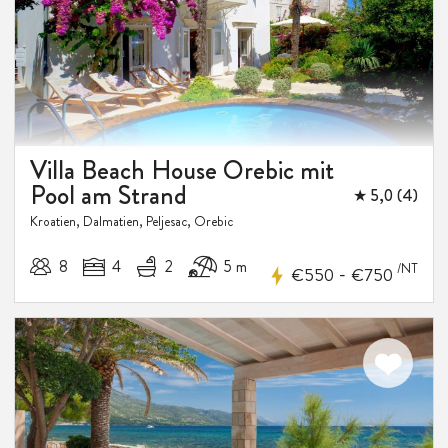
Villa Beach House Orebic mit
Pool am Strand
★ 5,0 (4)
Kroatien, Dalmatien, Peljesac, Orebic
8
4
2
5 m
/NT
-
€550
€750
5%
RABATT