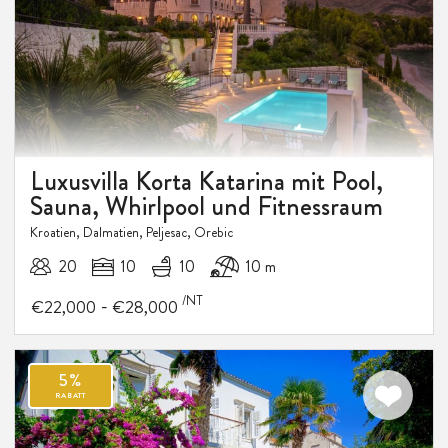
Luxusvilla Korta Katarina mit Pool,
Sauna, Whirlpool und Fitnessraum
Kroatien, Dalmatien, Peljesac, Orebic
20
10
10
10 m
/NT
-
€22,000
€28,000