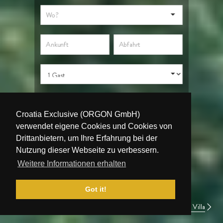
SUCHEN
Croatia Exclusive (ORGON GmbH)
verwendet eigene Cookies und Cookies von
Ferienvillen
Ferienvillen
Ferienvillen
Ferienvillen
Drittanbietern, um Ihre Erfahrung bei der
in Dubrovnik
in Split
auf Brac
auf Korcula
Nutzung dieser Webseite zu verbessern.
Weitere Informationen erhalten
Got it!
xusvilla White Sparkle Brac mit beheiztem Pool, Fitnessraum, Sauna Villa