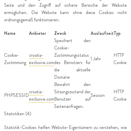
Seite und den Zugriff auf sichere Bereiche der Website
ermöglichen. Die Website kann ohne diese Cookies nicht
ordnungsgemäß funktionieren.
Name
Anbieter
Zweck
Auslaufzeit
Typ
Speichert den
Cookie-
Cookie-
croatia-
Zustimmungsstatus
HTTP
1 Jahr
Zustimmung
exclusive.com
des Benutzers für
Cookie
die aktuelle
Domäne
Bewahrt den
croatia-
Sitzungszustand der
HTTP
PHPSESSID
Session
exclusive.com
Benutzer auf
Cookie
Seitenanfragen.
Statistiken (4)
Statistik-Cookies helfen Website-Eigentümern zu verstehen, wie