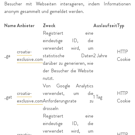
Besucher mit Webseiten interagieren, indem Informationen
anonym gesammelt und gemeldet werden.
Name
Anbieter
Zweck
Auslaufzeit
Typ
Registriert eine
eindeutige ID, die
verwendet wird, um
croatia-
HTTP
_ga
statistische Daten
2 Jahre
exclusive.com
Cookie
darüber zu generieren, wie
der Besucher die Website
nutzt.
Von Google Analytics
croatia-
verwendet, um die
HTTP
_gat
1 Tag
exclusive.com
Anforderungsrate zu
Cookie
drosseln
Registriert eine
eindeutige ID, die
verwendet wird, um
croatia-
HTTP