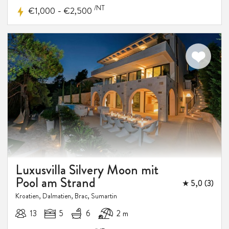
/NT
-
€1,000
€2,500
Luxusvilla Silvery Moon mit
Pool am Strand
★ 5,0 (3)
Kroatien, Dalmatien, Brac, Sumartin
13
5
6
2 m