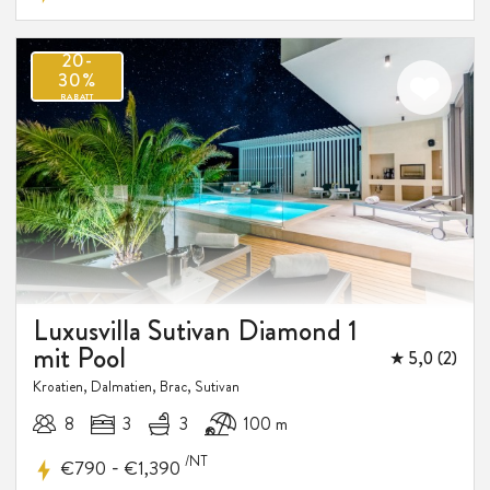
Luxusvilla Sutivan Diamond 1
mit Pool
★ 5,0 (2)
Kroatien, Dalmatien, Brac, Sutivan
8
3
3
100 m
/NT
-
€790
€1,390