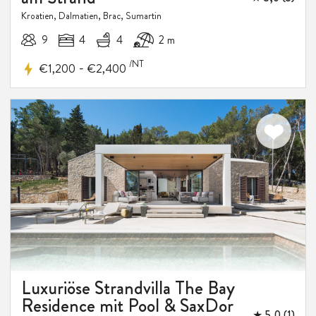
Kroatien, Dalmatien, Brac, Sumartin
9
4
4
2 m
/NT
-
€1,200
€2,400
Luxuriöse Strandvilla The Bay
Residence mit Pool & SaxDor
★ 5,0 (1)