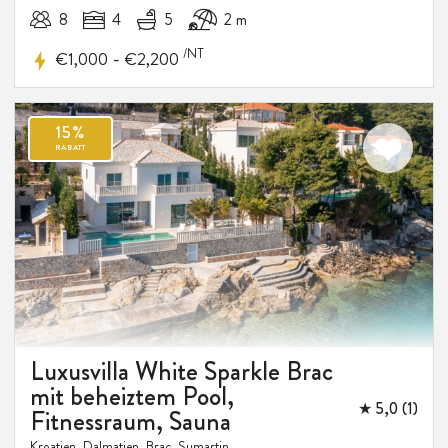
8
4
5
2 m
/NT
-
€1,000
€2,200
Luxusvilla White Sparkle Brac
mit beheiztem Pool,
★ 5,0 (1)
Fitnessraum, Sauna
Kroatien, Dalmatien, Brac, Sumartin