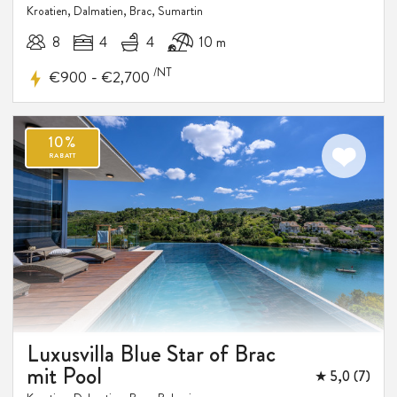
Kroatien, Dalmatien, Brac, Sumartin
8
4
4
10 m
15%
RABATT
/NT
-
€900
€2,700
Luxusvilla Blue Star of Brac
mit Pool
★ 5,0 (7)