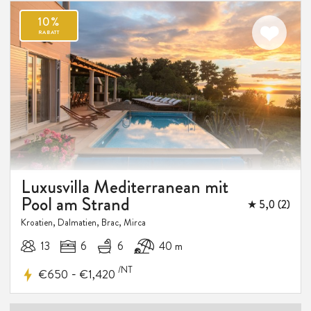
Luxusvilla Mediterranean mit
Pool am Strand
★ 5,0 (2)
Kroatien, Dalmatien, Brac, Mirca
13
6
6
40 m
/NT
-
€650
€1,420