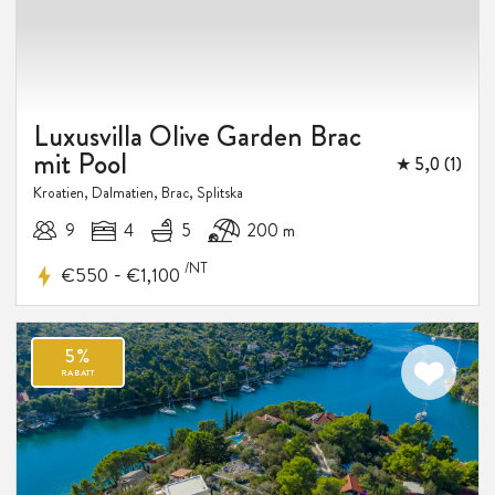
20-
30%
RABATT
Luxuriöse Villa direkt am Meer
Sea Angel Brac
★ 5,0 (1)
Kroatien, Dalmatien, Brac, Bobovisca
8
4
4
650 m
/NT
-
€430
€850