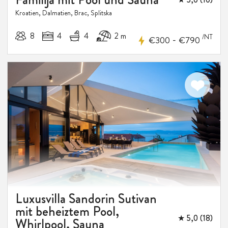
Kroatien, Dalmatien, Brac, Splitska
8
4
4
2 m
/NT
-
€300
€790
15%
RABATT
Luxusvilla Sandorin Sutivan
mit beheiztem Pool,
★ 5,0 (18)
Whirlpool, Sauna