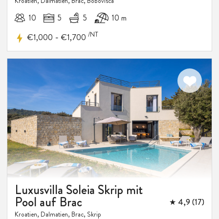
Kroatien, Dalmatien, Brac, Bobovisca
10
5
5
10 m
/NT
-
€1,000
€1,700
15%
RABATT
Luxusvilla Soleia Skrip mit
Pool auf Brac
★ 4,9 (17)
Kroatien, Dalmatien, Brac, Skrip