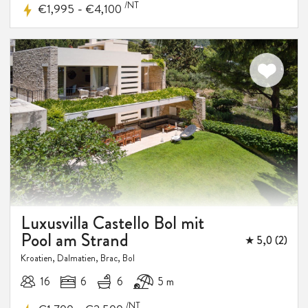
/NT
-
€1,995
€4,100
Luxusvilla Castello Bol mit
Pool am Strand
★ 5,0 (2)
Kroatien, Dalmatien, Brac, Bol
16
6
6
5 m
/NT