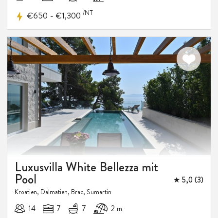
/NT
-
€650
€1,300
Luxusvilla White Bellezza mit
Pool
★ 5,0 (3)
Kroatien, Dalmatien, Brac, Sumartin
14
7
7
2 m