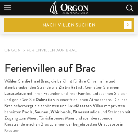
NACH VILLEN SUCHEN
0
ORGON
FERIENVILLEN AUF BRAC
Ferienvillen auf Brac
Wählen Sie
die Insel Brac,
die berühmt für ihre Olivenhaine und
atemberaubenden Strände wie
Zlatni Rat
ist. Genießen Sie einen
Luxusurlaub
mit Ihren Freunden und Ihrer Familie. Entspannen Sie sich
und genießen Sie
Dalmatien
in einer friedlichen Atmosphäre. Die Insel
Brac beherbergt die schönsten und
luxuriösesten Villen
mit privaten
beheizten
Pools, Saunen, Whirlpools, Fitnessstudios
und Stränden mit
Zugang zum Meer. Türkisfarbenes Meer und atemberaubende
Kiesstrände machen Brac zu einem der begehrtesten Urlaubsorte in
Kroatien.