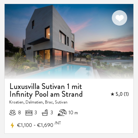
Luxusvilla Sutivan 1 mit
Infinity Pool am Strand
★ 5,0 (1)
Kroatien, Dalmatien, Brac, Sutivan
8
3
3
10 m
/NT
-
€1,100
€1,690