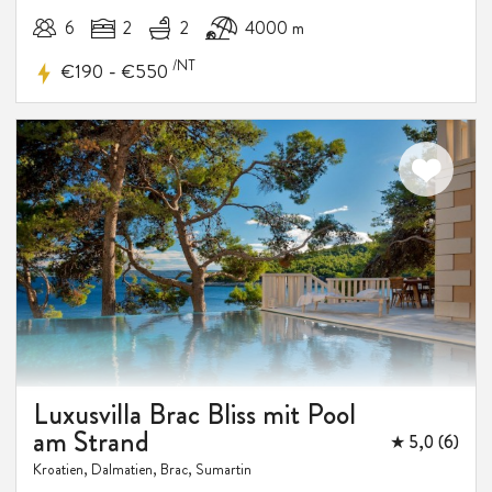
6
2
2
4000 m
/NT
-
€190
€550
10%
RABATT
Luxusvilla Brac Bliss mit Pool
am Strand
★ 5,0 (6)
Kroatien, Dalmatien, Brac, Sumartin