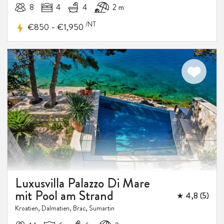
8
4
4
2 m
/NT
-
€850
€1,950
Luxusvilla Palazzo Di Mare
mit Pool am Strand
★ 4,8 (5)
Kroatien, Dalmatien, Brac, Sumartin