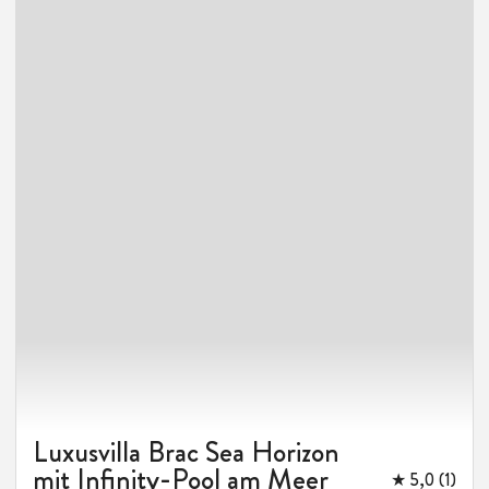
Luxusvilla Murvica mit Pool
am Meer
★ 5,0 (4)
Kroatien, Dalmatien, Brac, Bol
10%
6
3
3
150 m
RABATT
/NT
-
€315
€815