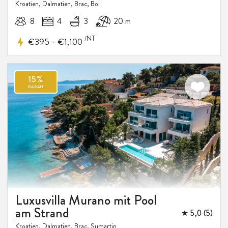
Kroatien, Dalmatien, Brac, Bol
8
4
3
20 m
/NT
-
€395
€1,100
Luxusvilla Murano mit Pool
am Strand
★ 5,0 (5)
Kroatien, Dalmatien, Brac, Sumartin