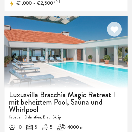
/NT
-
€1,000
€2,500
10-20%
RABATT
Luxusvilla Bracchia Magic Retreat I
mit beheiztem Pool, Sauna und
Whirlpool
Kroatien, Dalmatien, Brac, Skrip
10
5
5
4000 m