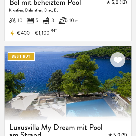
Bol mit beheiztem Pool
★ 5,0 (13)
Kroatien, Dalmatien, Brac, Bol
10
5
3
10 m
/NT
-
€400
€1,100
BEST BUY
Luxusvilla My Dream mit Pool
am Strand
★ 5,0 (5)