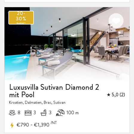
Luxusvilla Sutivan Diamond 2
mit Pool
★ 5,0 (2)
Kroatien, Dalmatien, Brac, Sutivan
8
3
3
100 m
/NT
-
€790
€1,390