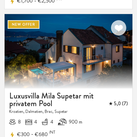
-
€1,700
€2,500
NEW OFFER
Luxusvilla Mila Supetar mit
privatem Pool
★ 5,0 (7)
Kroatien, Dalmatien, Brac, Supetar
8
4
4
900 m
/NT
-
€300
€680