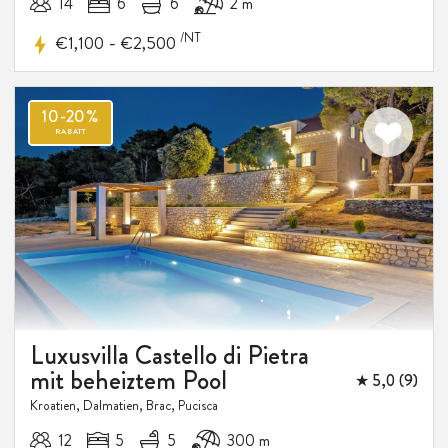
14
6
6
2 m
/NT
-
€1,100
€2,500
Luxusvilla Castello di Pietra
mit beheiztem Pool
★ 5,0 (9)
Kroatien, Dalmatien, Brac, Pucisca
12
5
5
300 m