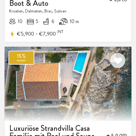
Boot & Auto
Kroatien, Dalmatien, Brac, Sutivan
10
5
6
10 m
/NT
-
€5,900
€7,900
Luxuriöse Strandvilla Casa
Familija mit Pool und Sauna
★ 5,0 (10)