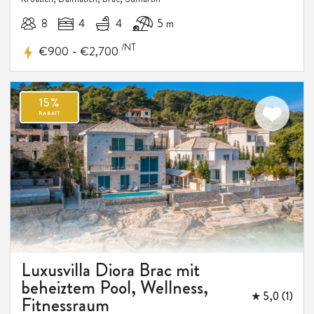
8
4
4
5 m
/NT
-
€900
€2,700
Luxusvilla Diora Brac mit
beheiztem Pool, Wellness,
★ 5,0 (1)
Fitnessraum