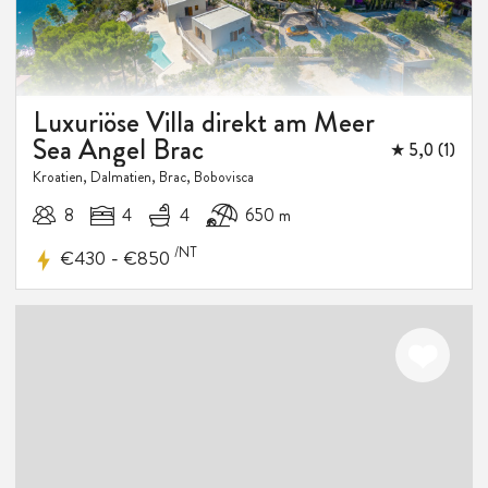
Luxusvilla Brac Sea Horizon
mit Infinity-Pool am Meer
★ 5,0 (1)
Kroatien, Dalmatien, Brac, Milna - Brac
12
6
5
100 m
/NT
-
€999
€1,299