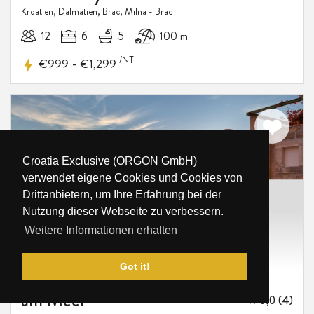
Luxusvilla Casa Mare mit Pool
am Strand
Croatia Exclusive (ORGON GmbH)
★ 5,0 (7)
verwendet eigene Cookies und Cookies von
Kroatien, Dalmatien, Brac, Mirca
Drittanbietern, um Ihre Erfahrung bei der
17
7
6
1 m
Nutzung dieser Webseite zu verbessern.
Weitere Informationen erhalten
/NT
-
€600
€1,400
Got it!