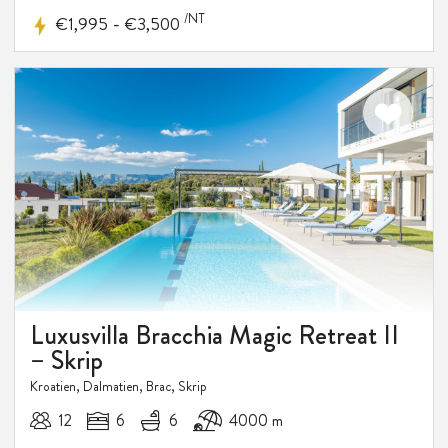
/NT
-
€1,995
€3,500
Luxusvilla Bracchia Magic Retreat II
– Skrip
Kroatien, Dalmatien, Brac, Skrip
12
6
6
4000 m