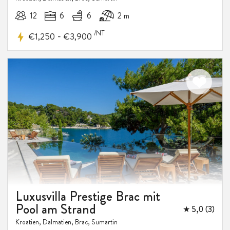
12
6
6
2 m
/NT
-
€1,250
€3,900
15%
Luxusvilla Prestige Brac mit
RABATT
Pool am Strand
★ 5,0 (3)
Kroatien, Dalmatien, Brac, Sumartin