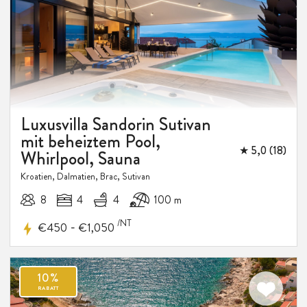
Luxusvilla Sandorin Sutivan
mit beheiztem Pool,
★ 5,0 (18)
Whirlpool, Sauna
Kroatien, Dalmatien, Brac, Sutivan
8
4
4
100 m
/NT
-
€450
€1,050