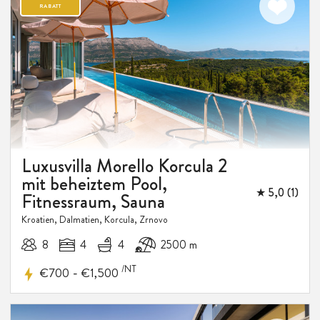
Luxusvilla Morello Korcula 2
mit beheiztem Pool,
★ 5,0 (1)
Fitnessraum, Sauna
Kroatien, Dalmatien, Korcula, Zrnovo
8
4
4
2500 m
/NT
-
€700
€1,500