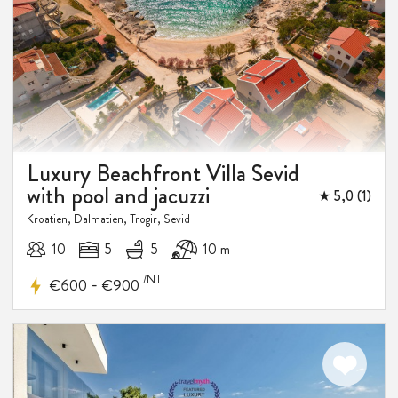
Luxury Beachfront Villa Sevid
with pool and jacuzzi
★ 5,0 (1)
Kroatien, Dalmatien, Trogir, Sevid
10
5
5
10 m
/NT
-
€600
€900
15%
RABATT