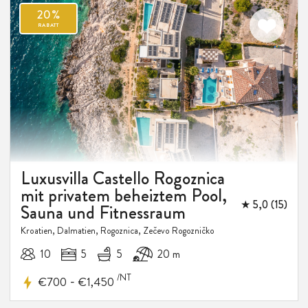
Luxusvilla Castello Rogoznica
20%
mit privatem beheiztem Pool,
RABATT
★ 5,0 (15)
Sauna und Fitnessraum
Kroatien, Dalmatien, Rogoznica, Zečevo Rogozničko
10
5
5
20 m
/NT
-
€700
€1,450