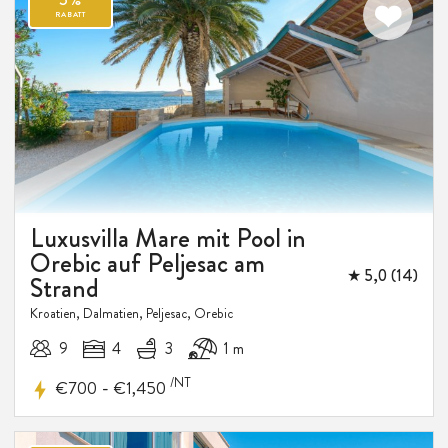
Luxusvilla Mare mit Pool in
Orebic auf Peljesac am
★ 5,0 (14)
Strand
Kroatien, Dalmatien, Peljesac, Orebic
9
4
3
1 m
/NT
-
€700
€1,450