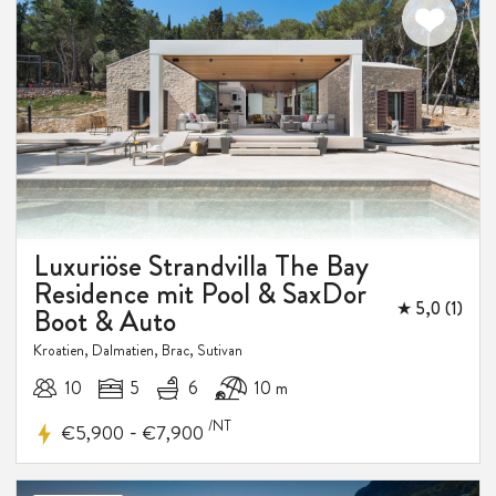
Luxuriöse Strandvilla The Bay
Residence mit Pool & SaxDor
★ 5,0 (1)
Boot & Auto
Kroatien, Dalmatien, Brac, Sutivan
10
5
6
10 m
/NT
-
€5,900
€7,900