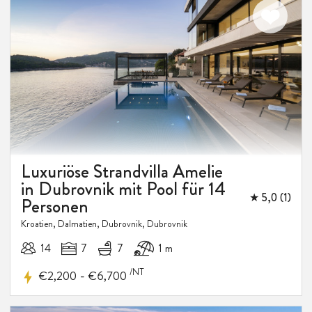
Luxuriöse Strandvilla Amelie
in Dubrovnik mit Pool für 14
★ 5,0 (1)
Personen
Kroatien, Dalmatien, Dubrovnik, Dubrovnik
10%
14
7
7
1 m
RABATT
/NT
-
€2,200
€6,700