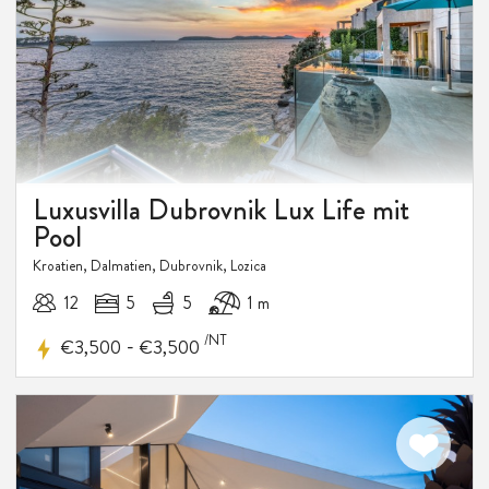
Luxusvilla Dubrovnik Lux Life mit
20%
Pool
RABATT
Kroatien, Dalmatien, Dubrovnik, Lozica
12
5
5
1 m
/NT
-
€3,500
€3,500