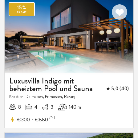
Luxusvilla Indigo mit
beheiztem Pool und Sauna
★ 5,0 (40)
Kroatien, Dalmatien, Primosten, Razanj
8
4
3
140 m
/NT
-
€300
€880
15%
RABATT