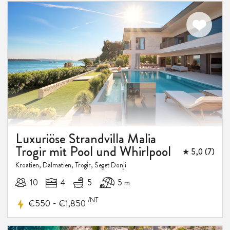
Luxuriöse Strandvilla Malia
Trogir mit Pool und Whirlpool
★ 5,0 (7)
Kroatien, Dalmatien, Trogir, Seget Donji
10
4
5
5 m
/NT
-
€550
€1,850