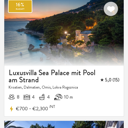
Luxusvilla Sea Palace mit Pool
am Strand
★ 5,0 (15)
Kroatien, Dalmatien, Omis, Lokva Rogoznica
8
4
4
10 m
/NT
-
€700
€2,300