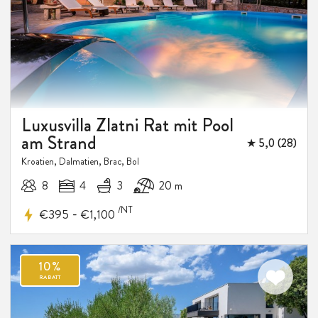
10%
RABATT
Luxusvilla Zlatni Rat mit Pool
am Strand
★ 5,0 (28)
Kroatien, Dalmatien, Brac, Bol
8
4
3
20 m
/NT
-
€395
€1,100