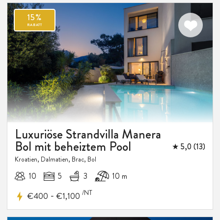
Luxuriöse Strandvilla Manera
Bol mit beheiztem Pool
★ 5,0 (13)
Kroatien, Dalmatien, Brac, Bol
15%
10
5
3
10 m
RABATT
/NT
-
€400
€1,100