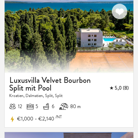
Luxusvilla Velvet Bourbon
Split mit Pool
★ 5,0 (8)
Kroatien, Dalmatien, Split, Split
12
5
6
80 m
/NT
-
€1,000
€2,140