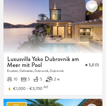
Luxusvilla Yoko Dubrovnik am
Meer mit Pool
★ 5,0 (1)
Kroatien, Dalmatien, Dubrovnik, Dubrovnik
10
5
5
2 m
/NT
-
€1,000
€3,700