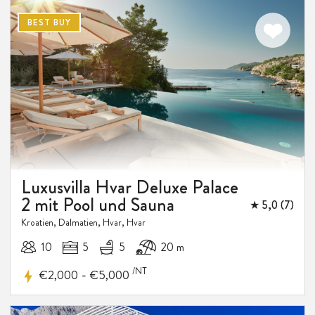
BEST BUY
5%
RABATT
Luxusvilla Hvar Deluxe Palace
2 mit Pool und Sauna
★ 5,0 (7)
Kroatien, Dalmatien, Hvar, Hvar
10
5
5
20 m
/NT
-
€2,000
€5,000