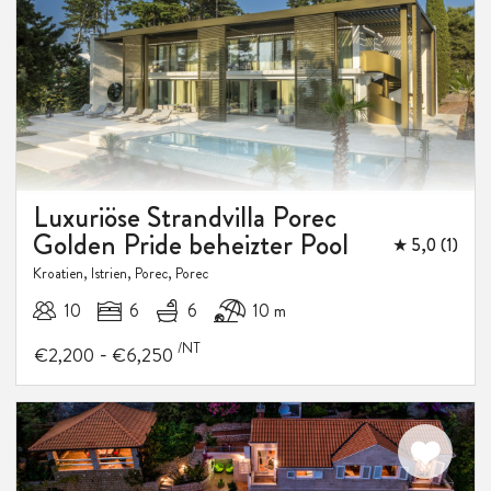
Luxuriöse Strandvilla Porec
Golden Pride beheizter Pool
★ 5,0 (1)
Kroatien, Istrien, Porec, Porec
10
6
6
10 m
/NT
-
€2,200
€6,250