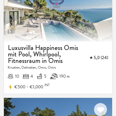
Luxusvilla Happiness Omis
mit Pool, Whirlpool,
★ 5,0 (24)
Fitnessraum in Omis
Kroatien, Dalmatien, Omis, Omis
10
4
5
190 m
/NT
-
€500
€1,000