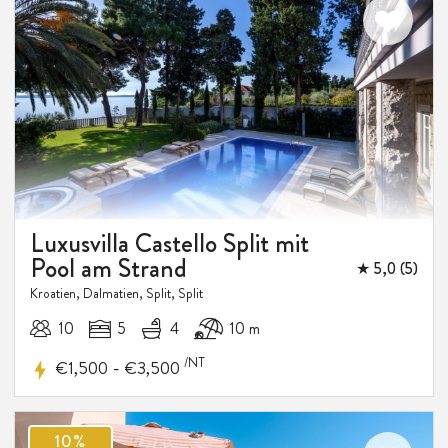
16%
RABATT
Luxusvilla Castello Split mit
Pool am Strand
★ 5,0 (5)
Kroatien, Dalmatien, Split, Split
10
5
4
10 m
/NT
-
€1,500
€3,500