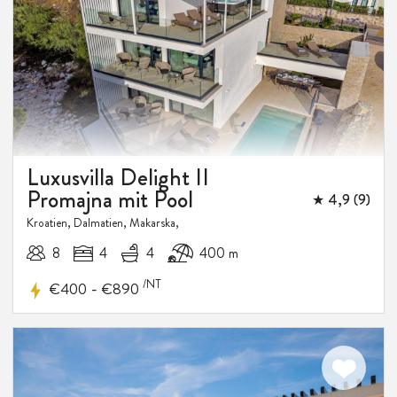
20%
RABATT
Luxusvilla Delight II
Promajna mit Pool
★ 4,9 (9)
Kroatien, Dalmatien, Makarska,
8
4
4
400 m
/NT
-
€400
€890