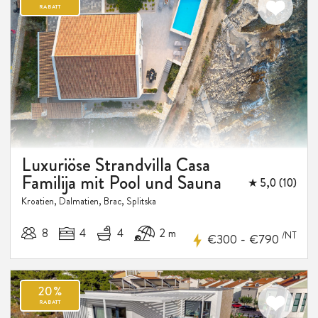
Luxuriöse Strandvilla Casa
Familija mit Pool und Sauna
★ 5,0 (10)
Kroatien, Dalmatien, Brac, Splitska
8
4
4
2 m
/NT
-
€300
€790