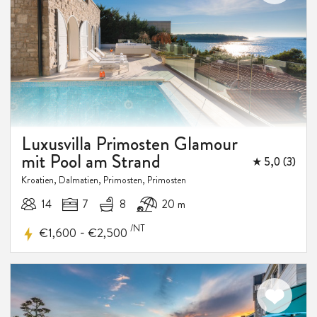
15%
RABATT
Luxusvilla Primosten Glamour
mit Pool am Strand
★ 5,0 (3)
Kroatien, Dalmatien, Primosten, Primosten
14
7
8
20 m
/NT
-
€1,600
€2,500