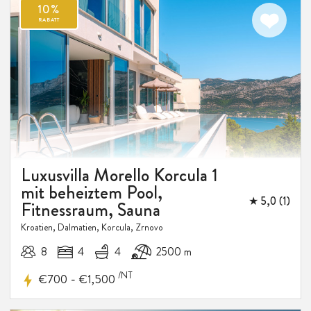
Luxusvilla Morello Korcula 1
mit beheiztem Pool,
★ 5,0 (1)
Fitnessraum, Sauna
Kroatien, Dalmatien, Korcula, Zrnovo
8
4
4
2500 m
/NT
-
€700
€1,500