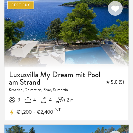
BEST BUY
Luxusvilla My Dream mit Pool
am Strand
★ 5,0 (5)
Kroatien, Dalmatien, Brac, Sumartin
9
4
4
2 m
/NT
-
€1,200
€2,400