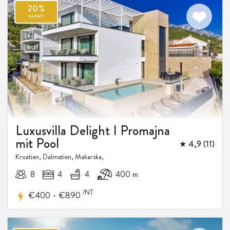
Luxusvilla Delight I Promajna
mit Pool
★ 4,9 (11)
10%
Kroatien, Dalmatien, Makarska,
RABATT
8
4
4
400 m
/NT
-
€400
€890