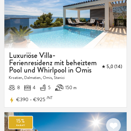
Luxuriöse Villa-
Ferienresidenz mit beheiztem
★ 5,0 (14)
Pool und Whirlpool in Omis
Kroatien, Dalmatien, Omis, Stanici
8
4
5
150 m
/NT
-
€390
€925