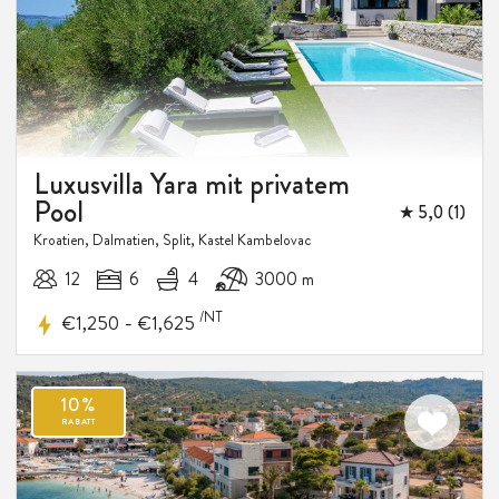
Luxusvilla Yara mit privatem
Pool
★ 5,0 (1)
Kroatien, Dalmatien, Split, Kastel Kambelovac
12
6
4
3000 m
/NT
-
€1,250
€1,625