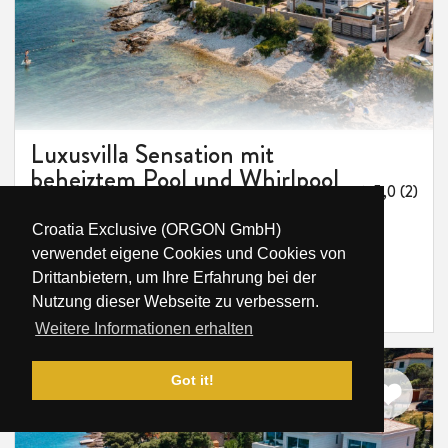
Luxusvilla Sensation mit
beheiztem Pool und Whirlpool
★ 5,0 (2)
auf Ciovo
Kroatien, Dalmatien, Trogir, Slatine
Croatia Exclusive (ORGON GmbH)
verwendet eigene Cookies und Cookies von
10
5
4
3 m
Drittanbietern, um Ihre Erfahrung bei der
/NT
-
€1,600
€2,850
Nutzung dieser Webseite zu verbessern.
Weitere Informationen erhalten
Got it!