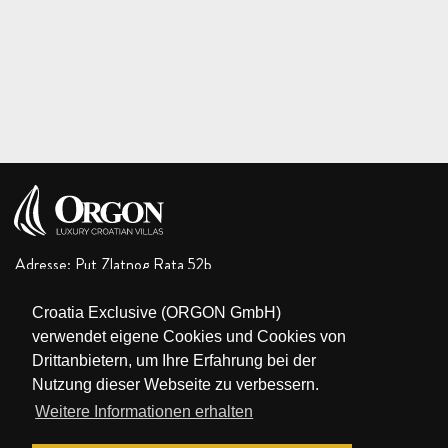
Adresse: Put Zlatnog Rata 52b
Bol (Island of Brač), HR-21420, Croatia
Croatia Exclusive (ORGON GmbH)
E-Mail:
orgon.travel.agency@gmail.com
verwendet eigene Cookies und Cookies von
GSM 1:
+385 98 171 41 09
Drittanbietern, um Ihre Erfahrung bei der
GSM 2:
+385 91 766 36 10
Nutzung dieser Webseite zu verbessern.
GSM 3:
+385 95 820 26 88
Weitere Informationen erhalten
Tel:
+385 21 600 868