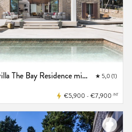
Luxuriöse Strandvilla The Bay Residence mit Pool & SaxDor Boot & Auto
★ 5,0 (1)
€5,900
€7,900
/NT
-