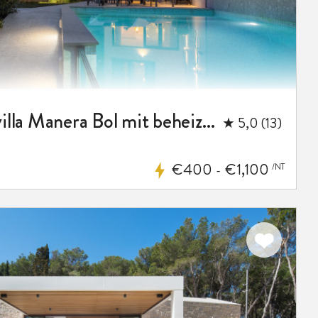
Luxuriöse Strandvilla Manera Bol mit beheiztem Pool
★ 5,0 (13)
€400
€1,100
/NT
m
-