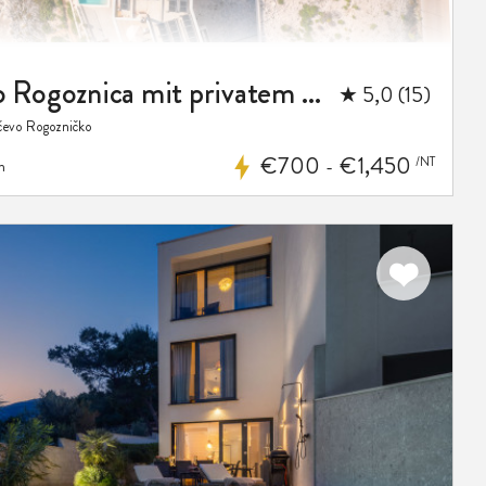
Luxusvilla Castello Rogoznica mit privatem beheiztem Pool, Sauna und Fitnessraum
★ 5,0 (15)
čevo Rogozničko
€700
€1,450
/NT
m
-