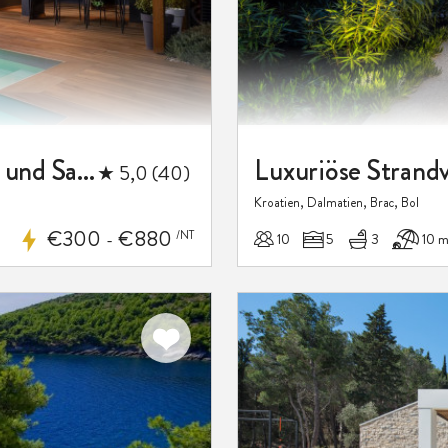
Luxusvilla Indigo mit beheiztem Pool und Sauna
★ 5,0 (40)
Kroatien, Dalmatien, Brac, Bol
€300
€880
/NT
10
5
3
10 
-
Zu meinen
Favoriten
hinzufügen