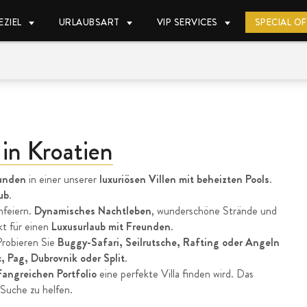
EZIEL
URLAUBSART
VIP SERVICES
SPECIAL O
 in Kroatien
eunden
in einer unserer
luxuriösen Villen mit beheizten Pools
.
ub
.
hfeiern.
Dynamisches Nachtleben
, wunderschöne Strände und
t für einen
Luxusurlaub mit Freunden
.
Probieren Sie
Buggy-Safari, Seilrutsche, Rafting oder Angeln
, Pag, Dubrovnik oder Split
.
angreichen Portfolio
eine perfekte Villa finden wird. Das
 Suche zu helfen.