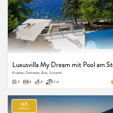
Luxusvilla My Dream mit Pool am St
Kroatien, Dalmatien, Brac, Sumartin
9
4
4
2 m
16%
RABATT