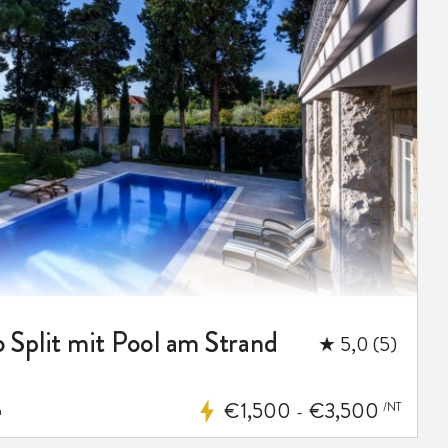
o Split mit Pool am Strand
★ 5,0 (5)
€1,500
€3,500
/NT
m
-