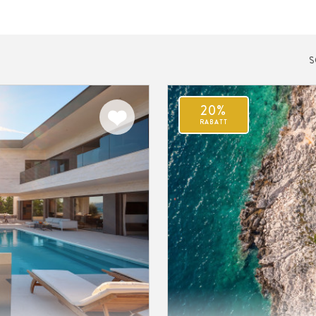
S
20%
Zu meinen
RABATT
Favoriten
hinzufügen