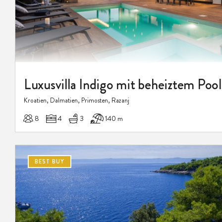
Kroatien, Dalmatien, Primosten, Razanj
8
4
3
140 m
BEST BUY