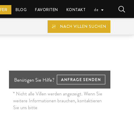
FFER
BLOG
FAVORITEN
KONTAKT
de
NACH VILLEN SUCHEN
EUR (€)
Benötigen Sie Hilfe?
ANFRAGE SENDEN
* Nicht alle Villen werden angezeigt. Wenn Sie
weitere Informationen brauchen, kontaktieren
Sie uns bitte