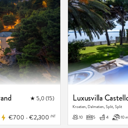
hinzufügen
rand
Luxusvilla Castell
★ 5,0 (15)
Kroatien, Dalmatien, Split, Split
€700
€2,300
/NT
10
5
4
10 
-