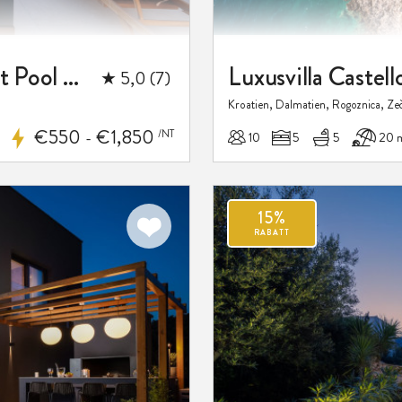
Luxuriöse Strandvilla Malia Trogir mit Pool und Whirlpool
★ 5,0 (7)
Kroatien, Dalmatien, Rogoznica, Ze
€550
€1,850
/NT
10
5
5
20 
-
15%
Zu meinen
RABATT
Favoriten
hinzufügen