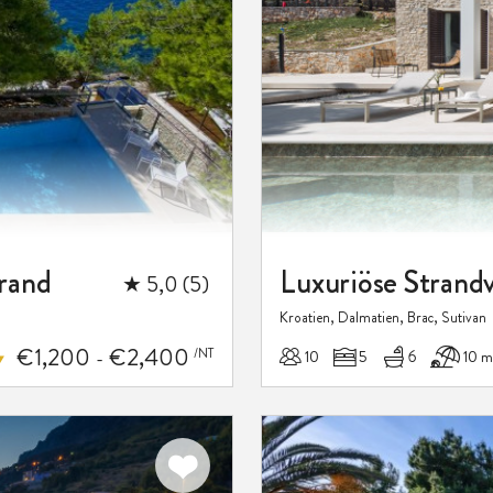
rand
★ 5,0 (5)
Kroatien, Dalmatien, Brac, Sutivan
€1,200
€2,400
/NT
10
5
6
10 m
-
Zu meinen
Favoriten