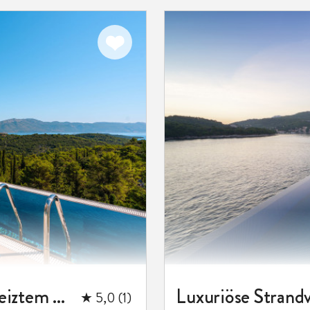
Zu meinen
Favoriten
hinzufügen
Luxusvilla Morello Korcula 2 mit beheiztem Pool, Fitnessraum, Sauna
★ 5,0 (1)