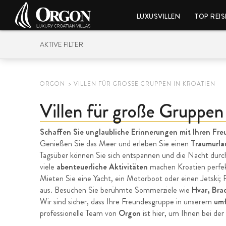
LUXUSVILLEN
TOP REIS
AKTIVE FILTER:
ORGON
VILLEN FÜR GROSSE GRUPPEN IN KROATIEN
Villen für große Gruppen
Schaffen Sie unglaubliche Erinnerungen mit Ihren Fr
Genießen Sie das Meer und erleben Sie einen
Traumurla
Tagsüber können Sie sich entspannen und die Nacht durc
viele
abenteuerliche Aktivitäten
machen Kroatien perfek
Mieten Sie eine Yacht, ein Motorboot oder einen Jetski; 
aus. Besuchen Sie berühmte Sommerziele wie
Hvar, Brac
Wir sind sicher, dass Ihre Freundesgruppe in unserem
umf
professionelle Team von
Orgon
ist hier, um Ihnen bei der