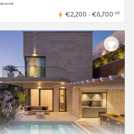
ubrovnik
€2,200
€6,700
/NT
-