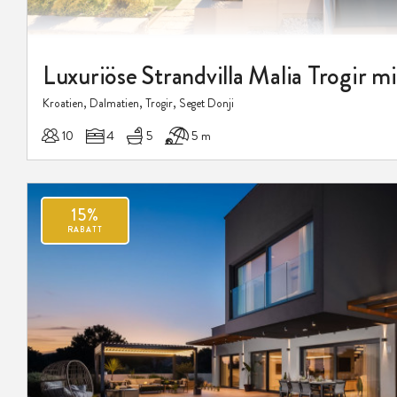
Kroatien, Dalmatien, Trogir, Seget Donji
10
4
5
5 m
15%
RABATT