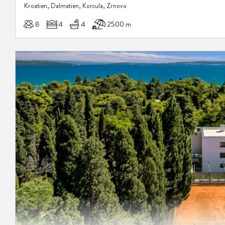
Kroatien, Dalmatien, Korcula, Zrnovo
8
4
4
2500 m