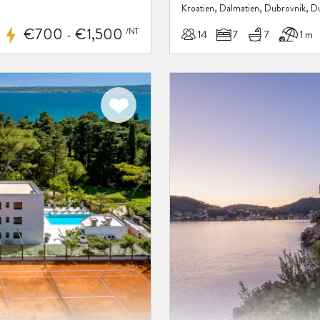
Kroatien, Dalmatien, Dubrovnik, D
€700
€1,500
/NT
14
7
7
1 m
-
Zu meinen
Favoriten
hinzufügen