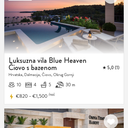
Luksuzna vila Blue Heaven
Čiovo s bazenom
★ 5,0 (1)
Hrvatska, Dalmacija, Čiovo, Okrug Gornji
10
4
5
30 m
/noć
-
€820
€1,500
15%