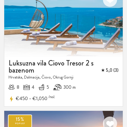
Luksuzna vila Ciovo Tresor 2 s
bazenom
★ 5,0 (3)
Hrvatska, Dalmacija, Čiovo, Okrug Gornji
8
4
5
300 m
/noć
-
€450
€1,050