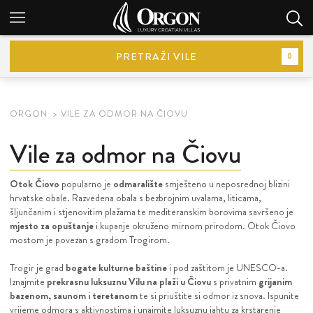
PRETRAŽI VILE
0
ORGON
VILE ZA ODMOR NA ČIOVU
Vile za odmor na Čiovu
Otok Čiovo
popularno je
odmaralište
smješteno u neposrednoj blizini
hrvatske obale. Razvedena obala s bezbrojnim uvalama, liticama,
šljunčanim i stjenovitim plažama te mediteranskim borovima savršeno je
mjesto za opuštanje
i kupanje okruženo mirnom prirodom. Otok Čiovo
mostom je povezan s gradom Trogirom.
Trogir je grad
bogate kulturne baštine
i pod zaštitom je UNESCO-a.
Iznajmite
prekrasnu luksuznu Vilu na plaži u Čiovu
s privatnim
grijanim
bazenom, saunom i teretanom
te si priuštite si odmor iz snova. Ispunite
vrijeme odmora s aktivnostima i unajmite luksuznu jahtu za krstarenje