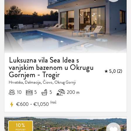
15%
POPUST
Luksuzna vila Sea Idea s
vanjskim bazenom u Okrugu
★ 5,0 (2)
Gornjem - Trogir
Hrvatska, Dalmacija, Čiovo, Okrug Gornji
10
5
5
200 m
/noć
-
€600
€1,050