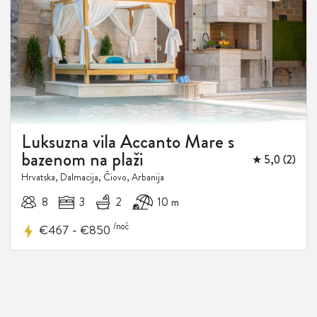
POPUST
Luksuzna vila Accanto Mare s
bazenom na plaži
★ 5,0 (2)
Hrvatska, Dalmacija, Čiovo, Arbanija
8
3
2
10 m
/noć
-
€467
€850