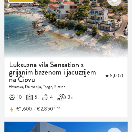
10%
Luksuzna vila Sensation s
grijanim bazenom i jacuzzijem
POPUST
★ 5,0 (2)
na Čiovu
Hrvatska, Dalmacija, Trogir, Slatine
10
5
4
3 m
/noć
-
€1,600
€2,850