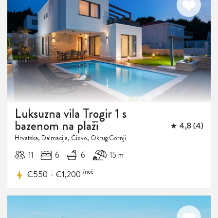
Luksuzna vila Trogir 1 s
bazenom na plaži
★ 4,8 (4)
Hrvatska, Dalmacija, Čiovo, Okrug Gornji
11
6
6
15 m
/noć
-
€550
€1,200