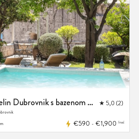
Luksuzna vila Revelin Dubrovnik s bazenom u centru
★ 5,0 (2)
ubrovnik
€590
€1,900
/noć
 m
-