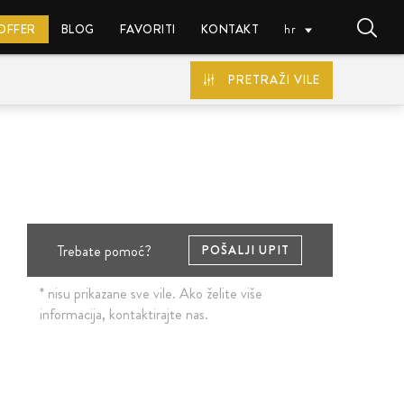
 OFFER
BLOG
FAVORITI
KONTAKT
hr
PRETRAŽI VILE
EUR (€)
Trebate pomoć?
POŠALJI UPIT
* nisu prikazane sve vile. Ako želite više
informacija, kontaktirajte nas.