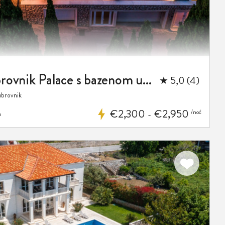
Luksuzna vila Dubrovnik Palace s bazenom uz plažu
★ 5,0 (4)
ubrovnik
€2,300
€2,950
/noć
m
-