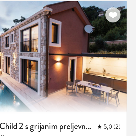
Luksuzna vila Sea Child 2 s grijanim preljevnim bazenom u Slanom - Dubrovnik
★ 5,0 (2)
ano