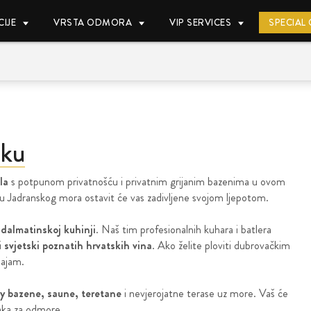
IJE
VRSTA ODMORA
VIP SERVICES
SPECIAL
iku
la
s potpunom privatnošću i privatnim grijanim bazenima u ovom
u Jadranskog mora ostavit će vas zadivljene svojom ljepotom.
 dalmatinskoj kuhinji
. Naš tim profesionalnih kuhara i batlera
i
svjetski poznatih hrvatskih vina
. Ako želite ploviti dubrovačkim
najam.
ity bazene, saune, teretane
i nevjerojatne terase uz more. Vaš će
aka za odmore.