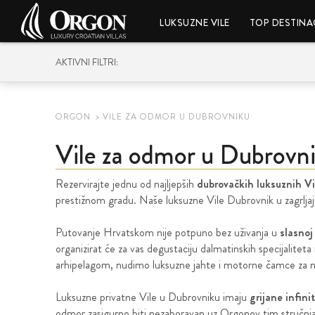
LUKSUZNE VILE
TOP DESTINAC
AKTIVNI FILTRI:
ORGON
VILE ZA ODMOR U DUBROVNIKU
Vile za odmor u Dubrovn
Rezervirajte jednu od najljepših
dubrovačkih luksuznih Vi
prestižnom gradu. Naše luksuzne Vile Dubrovnik u zagrljaj
Putovanje Hrvatskom nije potpuno bez uživanja u
slasnoj
organizirat će za vas degustaciju dalmatinskih specijaliteta 
arhipelagom, nudimo luksuzne jahte i motorne čamce za 
Luksuzne privatne Vile u Dubrovniku imaju
grijane infin
odmor zasigurno biti nezaboravan uz Orgonov tim stručnj