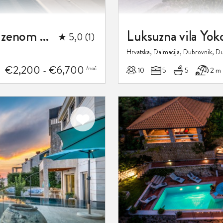
Luksuzna Vila Dubrovnik Amelie s bazenom na plaži za 14 osoba
★ 5,0 (1)
Hrvatska, Dalmacija, Dubrovnik, D
€2,200
€6,700
/noć
10
5
5
2 m
-
Dodaj
u
favorite