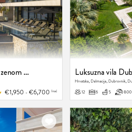
Luksuzna Vila Dubrovnik Amelie s bazenom na plaži za 10 osoba
Luksuzna vila Dub
Hrvatska, Dalmacija, Dubrovnik, D
€1,950
€6,700
/noć
12
6
5
800
-
Dodaj
u