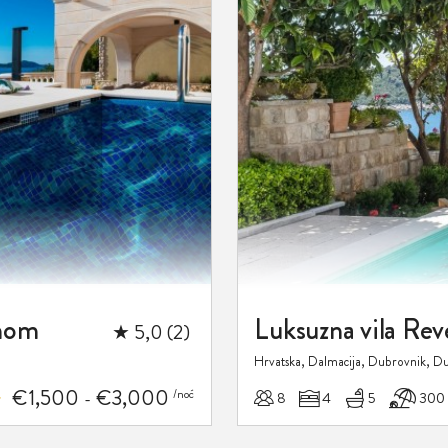
favorite
enom
★ 5,0 (2)
Hrvatska, Dalmacija, Dubrovnik, D
€1,500
€3,000
/noć
8
4
5
300
-