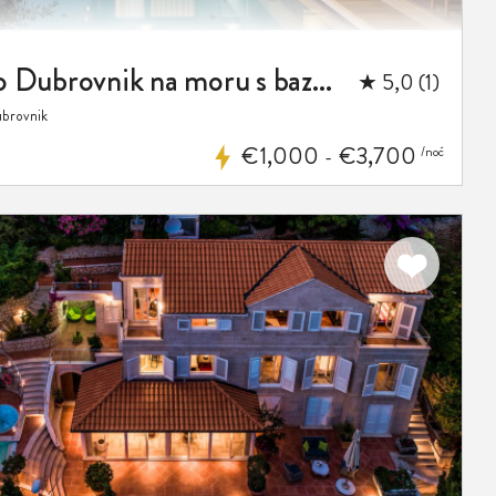
Luksuzna vila Yoko Dubrovnik na moru s bazenom
★ 5,0 (1)
ubrovnik
€1,000
€3,700
/noć
-