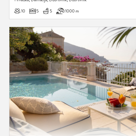
10
5
5
1000 m