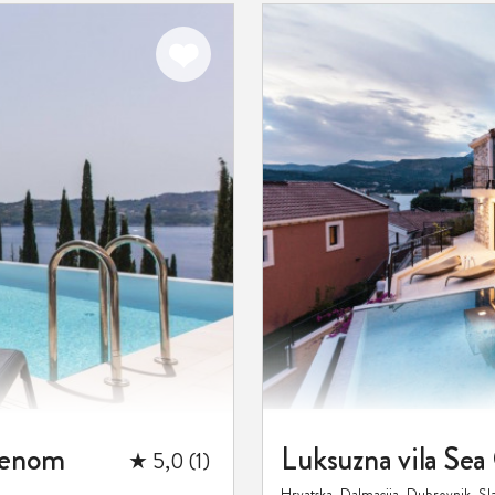
Dodaj
u
favorite
azenom
★ 5,0 (1)
Hrvatska, Dalmacija, Dubrovnik, Sl