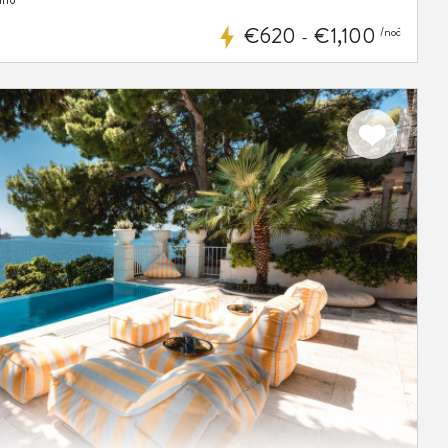
€620
€1,100
/noć
-