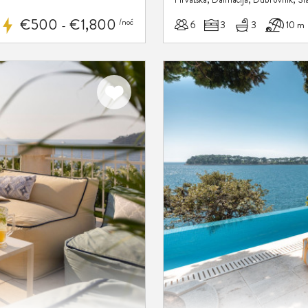
€500
€1,800
/noć
6
3
3
10 m
-
Dodaj
u
favorite