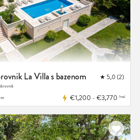
rovnik La Villa s bazenom
★ 5,0 (2)
ubrovnik
€1,200
€3,770
/noć
 m
-