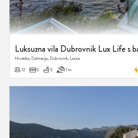
Luksuzna vila Dubrovnik Lux Life s 
Hrvatska, Dalmacija, Dubrovnik, Lozica
12
5
5
1 m