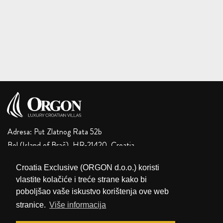
Adresa: Put Zlatnog Rata 52b
Bol (Island of Brač), HR-21420, Croatia
Email:
orgon.travel.agency@gmail.com
Croatia Exclusive (ORGON d.o.o.) koristi
GSM 1:
+385 98 171 41 09
vlastite kolačiće i treće strane kako bi
GSM 2:
+385 91 766 36 10
poboljšao vaše iskustvo korištenja ove web
GSM 3:
+385 95 820 26 88
stranice.
Više informacija
Tel:
+385 21 600 868