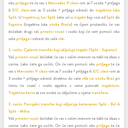
oko
prtljage
te će vas s
Mercedes V class
-om za 7 osoba + prtljaga
ili
E/C class
-om za 3 osobe + prtljaga odvesti do
trajektne luke
Split
. U
trajektnoj luci Split
ćete ući u
trajekt
koji vozi od
Split
do
Supetra
(trajektna luka
otoka Brača
) na čijem pristaništu će vas
dočekati drugi vaš
privatni vozač
i vozilo koji će vam pomoći oko
vaše
prtljage
i odvesti do vaše
vile
.
2. način: Cjeloviti transfer koji uključuje trajekt (Split - Supetar)
Vaš
privatni vozač
dočekat će vas s vašim imenom na tabli na izlazu s
carine. Lako ćete ga uočiti. On će vam pomoći oko
prtljage
te će
vas s
Mercedes V class
-om za 7 osoba + prtljaga ili
E/C class
-om za
3 osobe + prtljaga odvesti direktno do vaše
ville na otoku Brač
pri
čemu će vozač i vozilo zajedno s vama putovati
trajektom
.
Trajektne karte
za sve osobe su uključene u cijene
transfera
.
3. način: Parcijalni transfer koji uključuje katamaran Split - Bol ili
Split - Milna
Vaš
privatni vozač
dočekat će vas s vašim imenom na tabli na izlazu s
carine. Lako ćete ga uočiti. On će vam pomoći oko
prtljage
te će