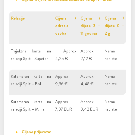
Relacije
Cijena /
Cijena /
Cijena /
odrasla
dijete 3 –
dijete 0 –
osoba
11 godina
2 g
Trajektna karta na
Approx
Approx
Nema
relaciji Split - Supetar
4,25 €
2,12 €
naplate
Katamaran karta na
Approx
Approx
Nema
relaciji Split – Bol
9,36 €
4,48 €
naplate
Katamaran karta na
Approx
Approx
Nema
relaciji Split – Milna
7,37 EUR
3,42 EUR
naplate
Cijene prijevoza: