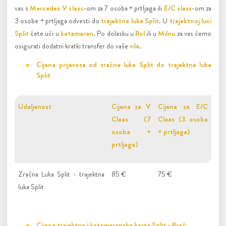
vas s
Mercedes V class
-om za 7 osoba + prtljaga ili
E/C class
-om za
3 osobe + prtljaga odvesti do
trajektne luke Split
. U
trajektnoj luci
Split
ćete ući u
katamaran
. Po dolasku u
Bol
ili u
Milnu
za vas ćemo
osigurati dodatni kratki transfer do vaše
vile
.
Cijena prijevoza od zračne luke Split do trajektne luke
Split
Udaljenost
Cijena za V
Cijena za E/C
Claas (7
Claas (3 osoba
osoba +
+ prtljaga)
prtljaga)
Zračna Luka Split - trajektna
85 €
75 €
luka Split
Cijena trajektne i katamaranske karte Split - Brač: