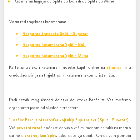
Katamaran linija je od Splita do Bola ili od Splita do Milne
Vozni red trajekata i katamarana:
Raspored trajekata Split – Supetar
Raspored katamarana Split – Bol
Raspored katamarana Split - Milna
Karte za trajekt i katamaran možete kupiti online na
stranici
ili u
uredu Jadrolinija na trajektnom i katamaranskom pristaništu.
Radi raznih mogućnosti dolaska do otoka Brača za Vas možemo
organizirati jedan od sljedećih transfera:
1. način: Parcijalni transfer koji uključuje trajekt (Split - Supetar)
Vaš
privatni vozač
dočekat će vas s vašim imenom na tabli na izlazu s
carine u
zračnoj luci Split
. Lako ćete ga uočiti. On će vam pomoći