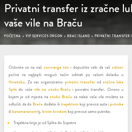
Privatni transfer iz zračne lu
vaše vile na Braču
POČETNA
VIP SERVICES ORGON
BRAC ISLAND
PRIVATNI TRANSFER I
Oslonite se na naš
concierge tim
i dopustite sebi da vaš
odmor
počne na najljepši mogući način odmah po vašem dolasku u
Hrvatsku
. Za vas organiziramo
privatni transfer
od
zračne luke
Split
do vaše
vile na otoku Braču
i povratni transfer. Ovisno u
kojem je od mjesta na
otoku Braču
se nalazi vaša vila možete se
odlučiti da do
Brača
dođete ili
trajektom
koji prevozi auta i
putnike
ili
katamaranom
tj.
brzim brodom
koji prevozi samo putnike.
Trajektna linije je od Splita do Supetra