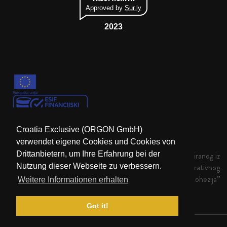
Approved by
Sur.ly
2023
Croatia Exclusive (ORGON GmbH)
verwendet eigene Cookies und Cookies von
Drittanbietern, um Ihre Erfahrung bei der
Krajnji primatelj financijskog instrumenta sufinanciranog iz
Nutzung dieser Webseite zu verbessern.
Europskog fonda za regionalni razvoj u sklopu Operativnog
programa „Konkurentnost i kohezija”
Weitere Informationen erhalten
Got it!