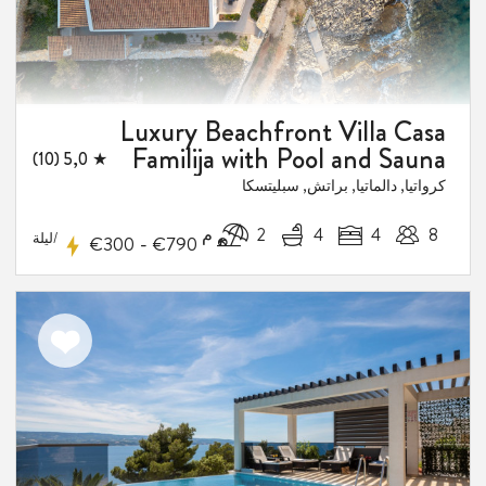
Luxury Beachfront Villa Casa
Familija with Pool and Sauna
★ 5,0 (10)
كرواتيا, دالماتيا, براتش, سبليتسكا
8
4
4
2 م
/ليلة
-
€300
€790
اضف
الى
المفضلة