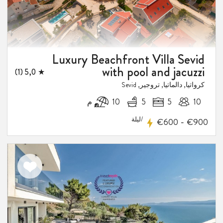
Luxury Beachfront Villa Sevid
with pool and jacuzzi
★ 5,0 (1)
كرواتيا, دالماتيا, تروجير, Sevid
10
5
5
10 م
/ليلة
-
€600
€900
اضف
الى
المفضلة