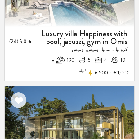
Luxury villa Happiness with
pool, jacuzzi, gym in Omis
★ 5,0 (24)
كرواتيا, دالماتيا, أوميش, أوميش
10
4
5
190 م
/ليلة
-
€500
€1,000
اضف
الى
المفضلة