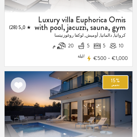
Luxury villa Euphorica Omis
with pool, jacuzzi, sauna, gym
★ 5,0 (28)
كرواتيا, دالماتيا, أوميش, لوكفا روغوزنيتسا
10
5
5
20 م
/ليلة
-
€500
€1,000
اضف
الى
المفضلة