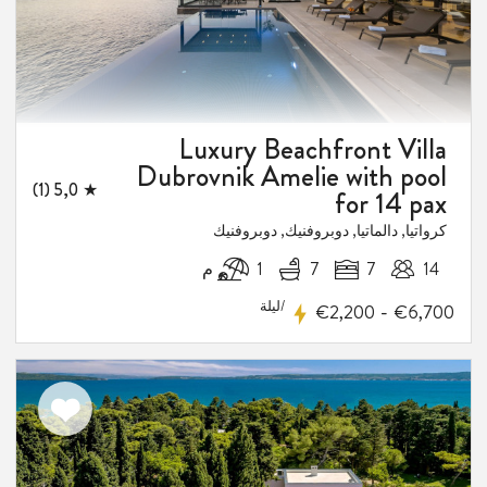
Luxury Beachfront Villa
Dubrovnik Amelie with pool
★ 5,0 (1)
for 14 pax
كرواتيا, دالماتيا, دوبروفنيك, دوبروفنيك
14
7
7
1 م
/ليلة
-
€2,200
€6,700
اضف
الى
المفضلة