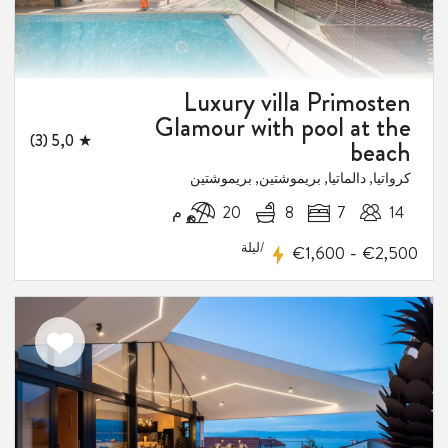
Luxury villa Primosten
Glamour with pool at the
★ 5,0 (3)
beach
كرواتيا, دالماتيا, بريموشتين, بريموشتين
14
7
8
20 م
1
/ليلة
-
€1,600
€2,500
فيض
اضف
الى
المفضلة