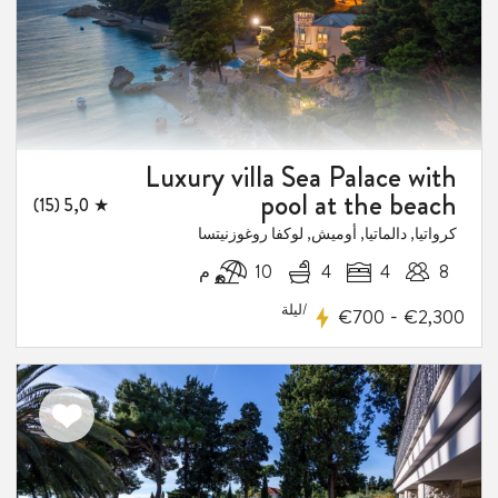
Luxury villa Sea Palace with
pool at the beach
★ 5,0 (15)
كرواتيا, دالماتيا, أوميش, لوكفا روغوزنيتسا
8
4
4
10 م
/ليلة
-
€700
€2,300
اضف
الى
المفضلة