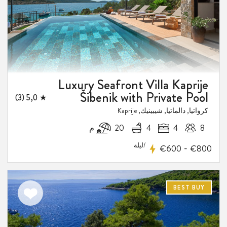
Luxury Seafront Villa Kaprije
Šibenik with Private Pool
★ 5,0 (3)
كرواتيا, دالماتيا, شيبينيك, Kaprije
8
4
4
20 م
/ليلة
-
€600
€800
7-
فيض
BEST BUY
اضف
الى
المفضلة