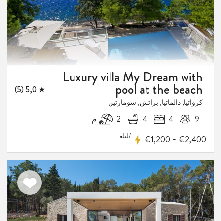
Luxury villa My Dream with
pool at the beach
★ 5,0 (5)
كرواتيا, دالماتيا, براتش, سومارتين
9
4
4
2 م
/ليلة
-
€1,200
€2,400
اضف
الى
المفضلة