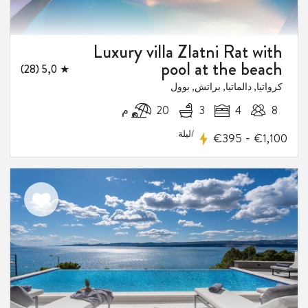
Luxury villa Zlatni Rat with
pool at the beach
★ 5,0 (28)
كرواتيا, دالماتيا, براتش, بوول
8
4
3
20 م
/ليلة
-
€395
€1,100
اضف
الى
المفضلة