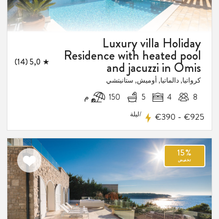
Luxury villa Holiday
Residence with heated pool
★ 5,0 (14)
and jacuzzi in Omis
كرواتيا, دالماتيا, أوميش, ستانيتشي
8
4
5
150 م
/ليلة
-
€390
€925
اضف
الى
المفضلة