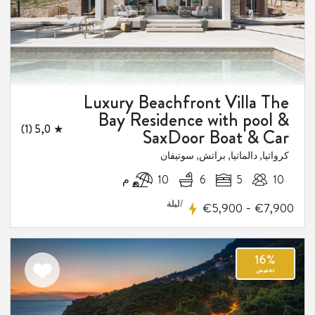
Luxury Beachfront Villa The
Bay Residence with pool &
★ 5,0 (1)
SaxDoor Boat & Car
كرواتيا, دالماتيا, براتش, سوتيفان
10
5
6
10 م
/ليلة
-
€5,900
€7,900
اضف
الى
المفضلة