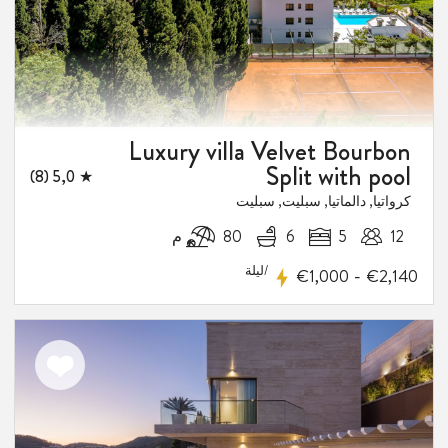
Luxury villa Velvet Bourbon
Split with pool
★ 5,0 (8)
كرواتيا, دالماتيا, سبليت, سبليت
12
5
6
80 م
/ليلة
-
€1,000
€2,140
اضف
الى
المفضلة