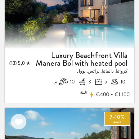
المفضلة
Luxury Beachfront Villa
Manera Bol with heated pool
★ 5,0 (13)
كرواتيا, دالماتيا, براتش, بوول
1
10
5
3
10 م
فيض
/ليلة
-
€400
€1,100
اضف
الى
المفضلة