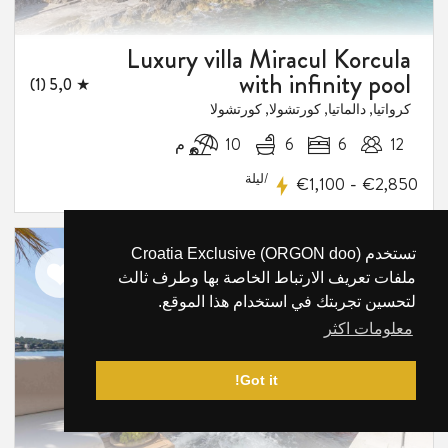
Luxury villa Miracul Korcula
with infinity pool
★ 5,0 (1)
كرواتيا, دالماتيا, كورتشولا, كورتشولا
1
12
6
6
10 م
فيض
/ليلة
-
€1,100
€2,850
تستخدم Croatia Exclusive (ORGON doo)
NEW OFFER
اضف
ملفات تعريف الارتباط الخاصة بها وطرف ثالث
الى
لتحسين تجربتك في استخدام هذا الموقع.
المفضلة
معلومات اكثر
Got it!