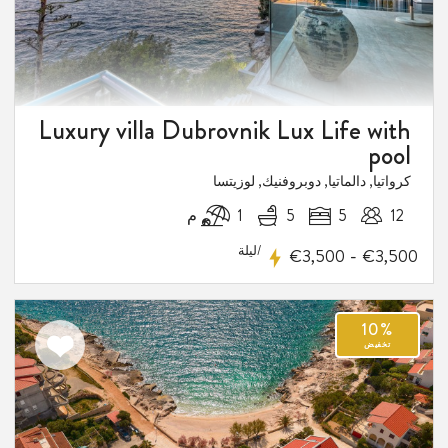
Luxury villa Dubrovnik Lux Life with
pool
كرواتيا, دالماتيا, دوبروفنيك, لوزيتسا
12
5
5
1 م
/ليلة
-
€3,500
€3,500
اضف
الى
1
المفضلة
فيض