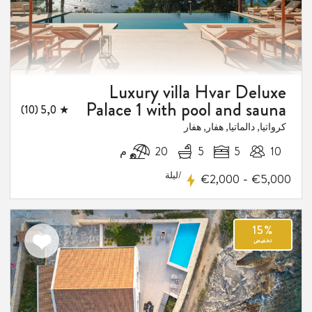
5
فيض
Luxury villa Hvar Deluxe
Palace 1 with pool and sauna
★ 5,0 (10)
كرواتيا, دالماتيا, هفار, هفار
10
5
5
20 م
/ليلة
-
€2,000
€5,000
اضف
الى
المفضلة