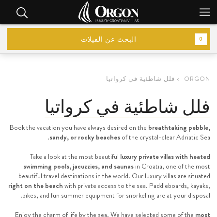
البحث عن الفيلات
0
ORGON
فلل شاطئية في كرواتيا
فلل شاطئية في كرواتيا
Book the vacation you have always desired on the
breathtaking pebble,
sandy, or rocky beaches
of the crystal-clear Adriatic Sea.
Take a look at the most beautiful
luxury private villas with heated
swimming pools, jacuzzies, and saunas
in Croatia, one of the most
beautiful travel destinations in the world. Our luxury villas are situated
right on the beach
with private access to the sea. Paddleboards, kayaks,
bikes, and fun summer equipment for snorkeling are at your disposal.
Enjoy the charm of life by the sea. We have selected some of the
most