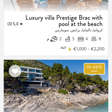
Luxury villa Prestige Brac with
pool at the beach
★ 5,0 (3)
كرواتيا, دالماتيا, براتش, سومارتين
8
4
5
2 م
/ليلة
-
€1,000
€2,200
اضف
الى
المفضلة