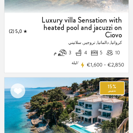
Luxury villa Sensation with
heated pool and jacuzzi on
★ 5,0 (2)
Ciovo
كرواتيا, دالماتيا, تروجير, سلاتيني
10
5
4
3 م
/ليلة
-
€1,600
€2,850
اضف
الى
المفضلة