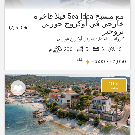
فيلا فاخرة Sea Idea مع مسبح
خارجي في أوكروج جورني -
★ 5,0 (2)
تروجير
كرواتيا, دالماتيا, تشيوفو, أوكروغ غورنيي
10
5
5
200 م
/ليلة
-
€600
€1,050
اضف
الى
المفضلة