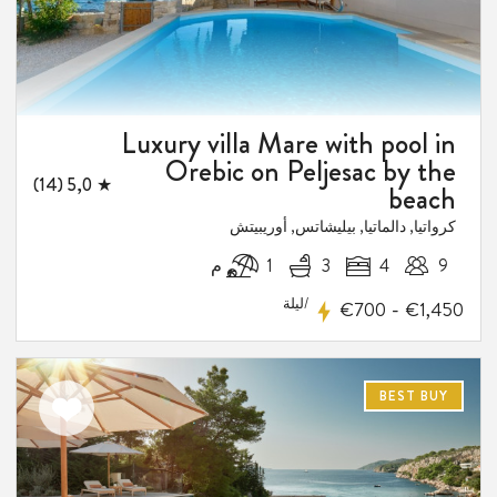
Luxury villa Mare with pool in
Orebic on Peljesac by the
★ 5,0 (14)
beach
كرواتيا, دالماتيا, بيليشاتس, أوريبيتش
9
4
3
1 م
/ليلة
-
€700
€1,450
BEST BUY
اضف
الى
المفضلة