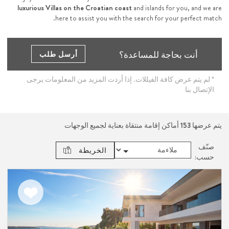
luxurious Villas on the Croatian coast
and islands for you, and we are
here to assist you with the search for your perfect match.
أنت بحاجة للمساعدة؟
أرسل طلب
* لم يتم عرض كافة الفيللات. إذا أردت المزيد من المعلومات يرجى
الإتصال بنا
يتم عرضها
153
أماكن إقامة منتقاة بعناية لجميع الوجهات
صنّف
الخريطة
حسب:
اضف
الى
المفضلة