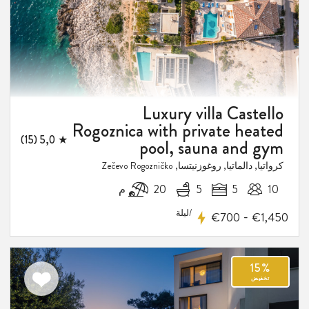
2
Luxury villa Castello
فيض
Rogoznica with private heated
★ 5,0 (15)
pool, sauna and gym
كرواتيا, دالماتيا, روغوزنيتسا, Zečevo Rogozničko
10
5
5
20 م
/ليلة
-
€700
€1,450
اضف
الى