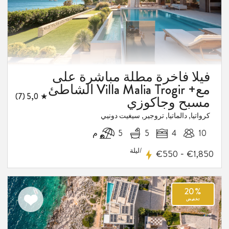
فيلا فاخرة مطلة مباشرة على
الشاطئ Villa Malia Trogir +مع
★ 5,0 (7)
مسبح وجاكوزي
كرواتيا, دالماتيا, تروجير, سيغيت دونيي
10
4
5
5 م
/ليلة
-
€550
€1,850
اضف
الى
المفضلة