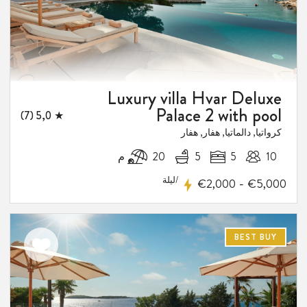
Luxury villa Hvar Deluxe
Palace 2 with pool
★ 5,0 (7)
كرواتيا, دالماتيا, هفار, هفار
10
5
5
20 م
/ليلة
-
€2,000
€5,000
BEST BUY
اضف
الى
المفضلة