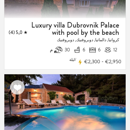
Luxury villa Dubrovnik Palace
with pool by the beach
★ 5,0 (4)
كرواتيا, دالماتيا, دوبروفنيك, دوبروفنيك
12
6
6
30 م
1
فيض
/ليلة
-
€2,300
€2,950
اضف
الى
المفضلة