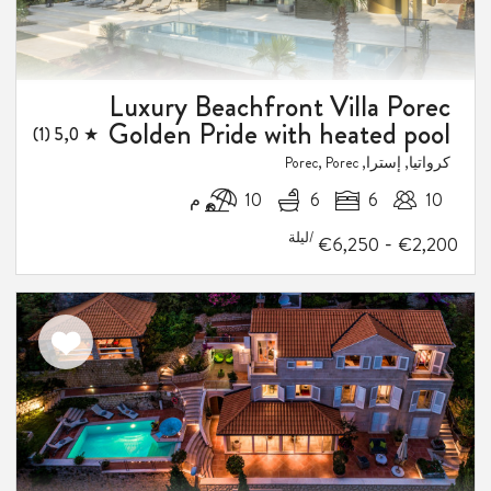
Luxury Beachfront Villa Porec
Golden Pride with heated pool
★ 5,0 (1)
كرواتيا, إسترا, Porec, Porec
10
6
6
10 م
/ليلة
-
€6,250
€2,200
اضف
الى
المفضلة