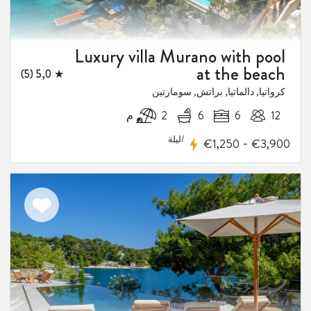
Luxury villa Murano with pool
at the beach
★ 5,0 (5)
كرواتيا, دالماتيا, براتش, سومارتين
12
6
6
2 م
/ليلة
-
€1,250
€3,900
اضف
الى
المفضلة