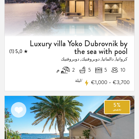
Luxury villa Yoko Dubrovnik by
the sea with pool
★ 5,0 (1)
كرواتيا, دالماتيا, دوبروفنيك, دوبروفنيك
10
5
5
2 م
/ليلة
-
€1,000
€3,700
اضف
الى
المفضلة