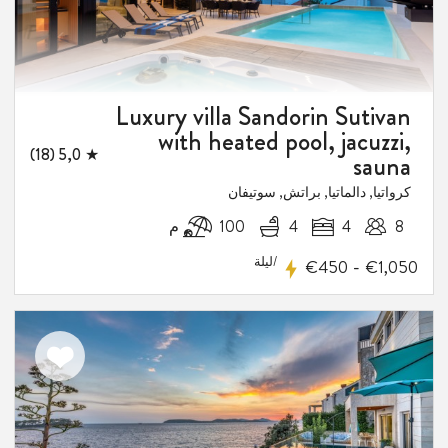
Luxury villa Sandorin Sutivan
with heated pool, jacuzzi,
★ 5,0 (18)
sauna
كرواتيا, دالماتيا, براتش, سوتيفان
8
4
4
100 م
/ليلة
-
€450
€1,050
اضف
الى
المفضلة