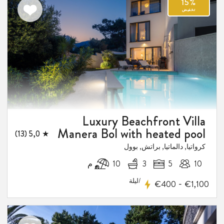
اضف
الى
المفضلة
Luxury Beachfront Villa
Manera Bol with heated pool
★ 5,0 (13)
كرواتيا, دالماتيا, براتش, بوول
10
5
3
10 م
/ليلة
-
€400
€1,100
1
فيض