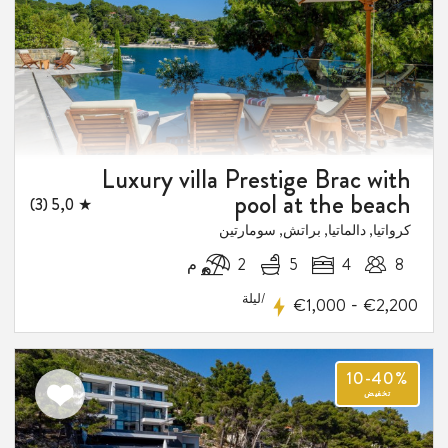
المفضلة
1
فيض
Luxury villa Prestige Brac with
pool at the beach
★ 5,0 (3)
كرواتيا, دالماتيا, براتش, سومارتين
8
4
5
2 م
/ليلة
-
€1,000
€2,200
اضف
الى
المفضلة