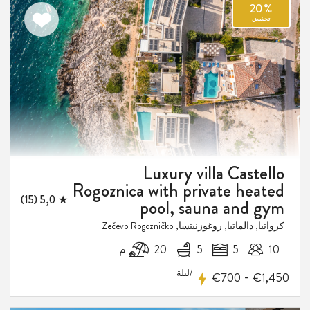
اضف
الى
المفضلة
2
فيض
Luxury villa Castello
Rogoznica with private heated
★ 5,0 (15)
pool, sauna and gym
كرواتيا, دالماتيا, روغوزنيتسا, Zečevo Rogozničko
10
5
5
20 م
/ليلة
-
€700
€1,450