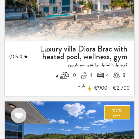
Luxury villa Diora Brac with
heated pool, wellness, gym
★ 5,0 (1)
كرواتيا, دالماتيا, براتش, سومارتين
1
8
4
4
10 م
فيض
/ليلة
-
€900
€2,700
اضف
الى
المفضلة