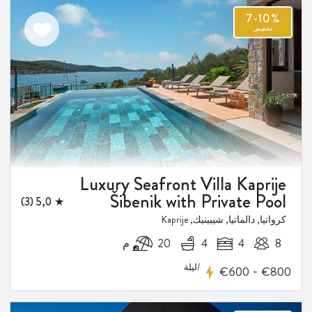
اضف
الى
المفضلة
Luxury Seafront Villa Kaprije
7-
Šibenik with Private Pool
★ 5,0 (3)
فيض
كرواتيا, دالماتيا, شيبينيك, Kaprije
8
4
4
20 م
/ليلة
-
€600
€800