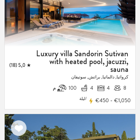
2
فيض
Luxury villa Sandorin Sutivan
with heated pool, jacuzzi,
★ 5,0 (18)
sauna
كرواتيا, دالماتيا, براتش, سوتيفان
8
4
4
100 م
/ليلة
-
€450
€1,050
اضف
الى