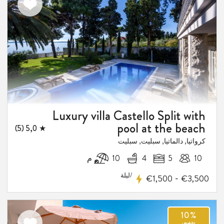
اضف
الى
المفضلة
Luxury villa Castello Split with
pool at the beach
★ 5,0 (5)
كرواتيا, دالماتيا, سبليت, سبليت
10
5
4
10 م
/ليلة
-
€1,500
€3,500
اضف