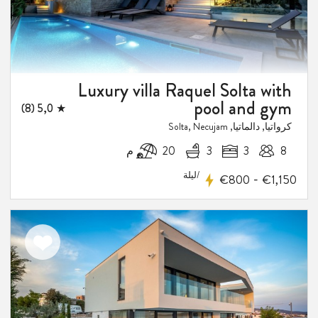
1
فيض
Luxury villa Raquel Solta with
pool and gym
★ 5,0 (8)
كرواتيا, دالماتيا, Solta, Necujam
8
3
3
20 م
/ليلة
-
€800
€1,150
اضف
الى
المفضلة