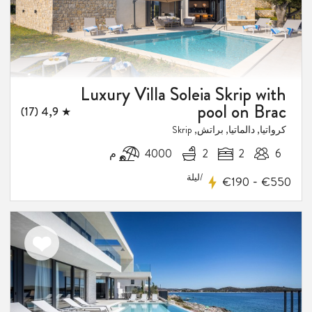
Luxury Villa Soleia Skrip with
pool on Brac
★ 4,9 (17)
كرواتيا, دالماتيا, براتش, Skrip
6
2
2
4000 م
/ليلة
-
€190
€550
اضف
الى
10-
المفضلة
فيض