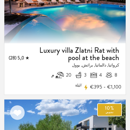
Luxury villa Zlatni Rat with
pool at the beach
★ 5,0 (28)
كرواتيا, دالماتيا, براتش, بوول
8
4
3
20 م
/ليلة
-
€395
€1,100
اضف
الى
المفضلة