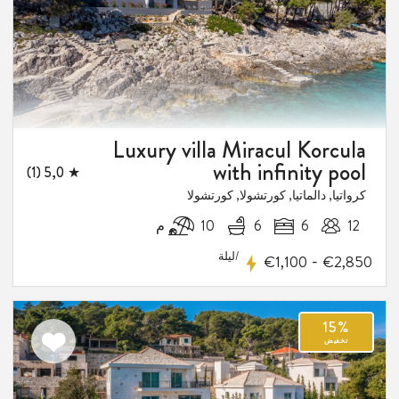
1
فيض
Luxury villa Miracul Korcula
with infinity pool
★ 5,0 (1)
كرواتيا, دالماتيا, كورتشولا, كورتشولا
12
6
6
10 م
/ليلة
-
€1,100
€2,850
اضف
الى
المفضلة