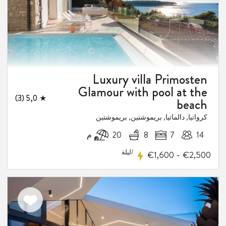
Luxury villa Primosten
Glamour with pool at the
★ 5,0 (3)
beach
كرواتيا, دالماتيا, بريموشتين, بريموشتين
14
7
8
20 م
/ليلة
-
€1,600
€2,500
اضف
الى
المفضلة