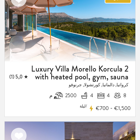
الى
المفضلة
Luxury Villa Morello Korcula 2
with heated pool, gym, sauna
★ 5,0 (1)
كرواتيا, دالماتيا, كورتشولا, جرنوفو
8
4
4
2500 م
/ليلة
-
€700
€1,500
اضف