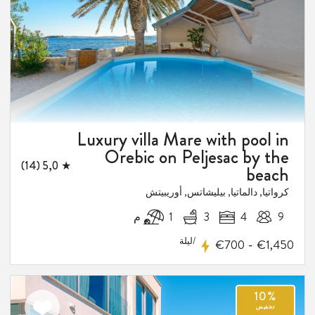
المفضلة
Luxury villa Mare with pool in
Orebic on Peljesac by the
★ 5,0 (14)
beach
كرواتيا, دالماتيا, بيليشاتس, أوريبيتش
9
4
3
1 م
/ليلة
-
€700
€1,450
اضف