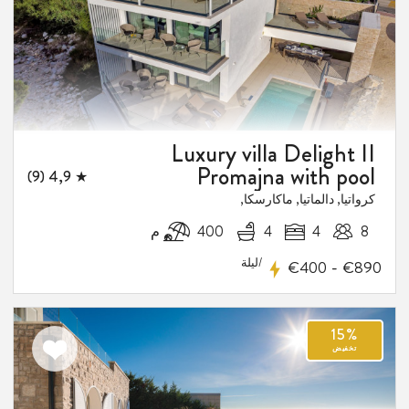
فيض
Luxury villa Delight II
Promajna with pool
★ 4,9 (9)
كرواتيا, دالماتيا, ماكارسكا,
8
4
4
400 م
/ليلة
-
€400
€890
اضف
الى
المفضلة