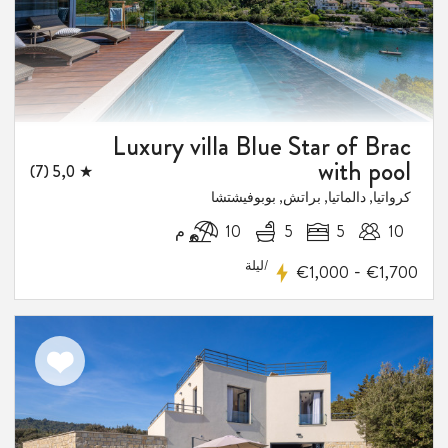
Luxury villa Blue Star of Brac
with pool
★ 5,0 (7)
كرواتيا, دالماتيا, براتش, بوبوفيشتشا
10
5
5
10 م
/ليلة
-
€1,000
€1,700
اضف
الى
المفضلة