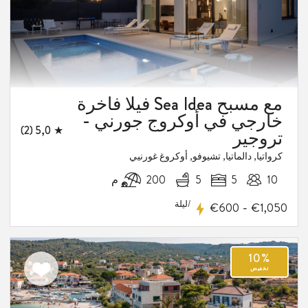
فيلا فاخرة Sea Idea مع مسبح
خارجي في أوكروج جورني -
★ 5,0 (2)
تروجير
كرواتيا, دالماتيا, تشيوفو, أوكروغ غورنيي
10
5
5
200 م
/ليلة
-
€600
€1,050
اضف
الى
المفضلة