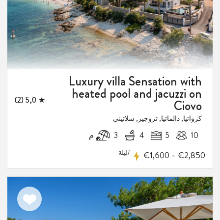
Luxury villa Sensation with
heated pool and jacuzzi on
★ 5,0 (2)
Ciovo
كرواتيا, دالماتيا, تروجير, سلاتيني
10
5
4
3 م
/ليلة
-
€1,600
€2,850
اضف
الى