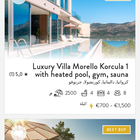
الى
المفضلة
Luxury Villa Morello Korcula 1
5
with heated pool, gym, sauna
★ 5,0 (1)
فيض
كرواتيا, دالماتيا, كورتشولا, جرنوفو
8
4
4
2500 م
/ليلة
-
€700
€1,500
BEST BUY
اضف
الى