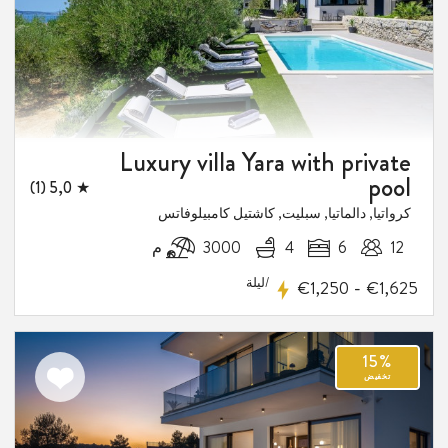
Luxury villa Yara with private
pool
★ 5,0 (1)
كرواتيا, دالماتيا, سبليت, كاشتيل كامبيلوفاتس
12
6
4
3000 م
/ليلة
-
€1,250
€1,625
اضف
الى
المفضلة