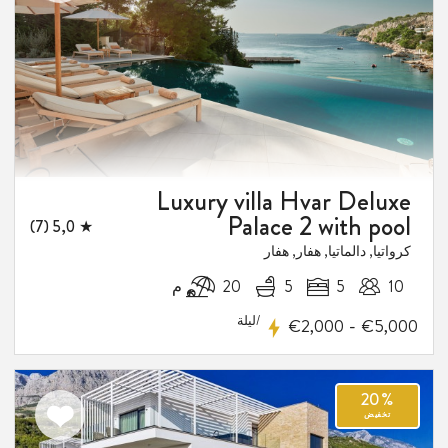
المفضلة
Luxury villa Hvar Deluxe
Palace 2 with pool
★ 5,0 (7)
كرواتيا, دالماتيا, هفار, هفار
10
5
5
20 م
1
/ليلة
-
€2,000
€5,000
فيض
اضف
الى