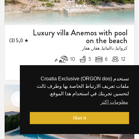
Luxury villa Anemos with pool
on the beach
★ 5,0 (3)
كرواتيا, دالماتيا, هفار, هفار
12
6
5
10 م
/ليلة
-
€2,300
€2,970
تستخدم Croatia Exclusive (ORGON doo)
ملفات تعريف الارتباط الخاصة بها وطرف ثالث
لتحسين تجربتك في استخدام هذا الموقع.
اضف
معلومات اكثر
الى
المفضلة
Got it!