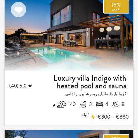
اضف
الى
المفضلة
Luxury villa Indigo with
heated pool and sauna
★ 5,0 (40)
كرواتيا, دالماتيا, بريموشتين, راجاني
1
8
4
3
140 م
فيض
/ليلة
-
€300
€880