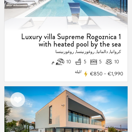
Luxury villa Supreme Rogoznica 1
with heated pool by the sea
كرواتيا, دالماتيا, روغوزنيتسا, روغوزنيتسا
10
5
5
10 م
/ليلة
-
€850
€1,990
اضف
الى
المفضلة