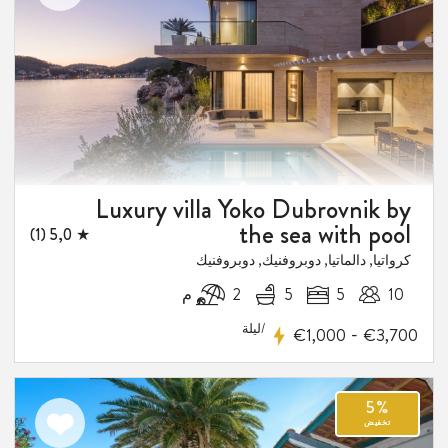
الى
المفضلة
1
فيض
Luxury villa Yoko Dubrovnik by
the sea with pool
★ 5,0 (1)
كرواتيا, دالماتيا, دوبروفنيك, دوبروفنيك
10
5
5
2 م
/ليلة
-
€1,000
€3,700
اضف
الى