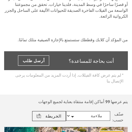
أو قصرًا ساحرًا في وسط المدينة، فلدينا خيارات. تحقق من مجموعتنا
الواسعة من الفيلات الفاخرة الصديقة للحيوانات الأليفة على الساحل والجزر
الكرواتية الرائعة.
من المؤكد أن كلابك وقططك ستستمتع بالإجازة الصيفية مثلك تمامًا.
أنت بحاجة للمساعدة؟
أرسل طلب
* لم يتم عرض كافة الفيللات. إذا أردت المزيد من المعلومات يرجى
الإتصال بنا
يتم عرضها
99
أماكن إقامة منتقاة بعناية لجميع الوجهات
صنّف
الخريطة
حسب: