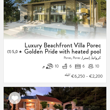
المفضلة
Luxury Beachfront Villa Porec
1
Golden Pride with heated pool
★ 5,0 (1)
فيض
كرواتيا, إسترا, Porec, Porec
10
6
6
10 م
/ليلة
-
€6,250
€2,200
اضف
الى
المفضلة