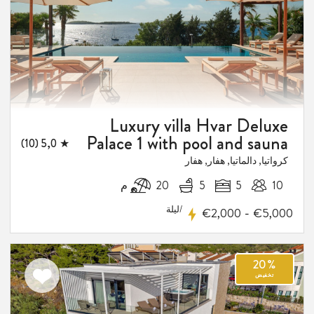
المفضلة
Luxury villa Hvar Deluxe
Palace 1 with pool and sauna
★ 5,0 (10)
كرواتيا, دالماتيا, هفار, هفار
10
5
5
20 م
/ليلة
-
€2,000
€5,000
اضف
الى
المفضلة
2