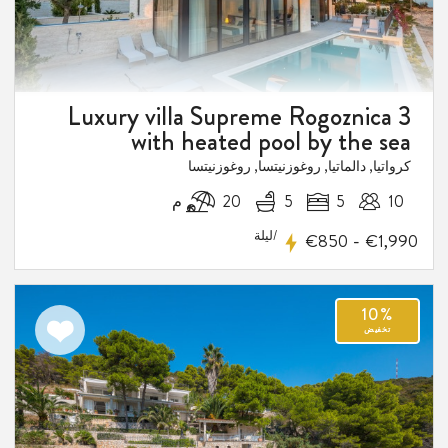
Luxury villa Supreme Rogoznica 3
with heated pool by the sea
كرواتيا, دالماتيا, روغوزنيتسا, روغوزنيتسا
10
5
5
20 م
/ليلة
-
€850
€1,990
اضف
الى
المفضلة