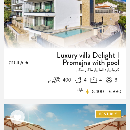
المفضلة
Luxury villa Delight I
Promajna with pool
★ 4,9 (11)
كرواتيا, دالماتيا, ماكارسكا,
8
4
4
400 م
/ليلة
-
€400
€890
BEST BUY
اضف
الى