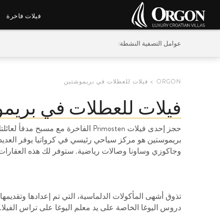
فيلات فاخرة
عوامل التصفية النشطة:
ORGON
فيلات للعطلات في بريموشتين
فيلات للعطلات في بريم
حجز إحدى فيلات Primosten الفاخرة مع م
بريموستين هو مركز سياحي رئيسي في كرواتيا يوفر العديد
وجاكوزي وساونا وصالات رياضية. ستوفر لك هذه العقارات 
تذوق أشهى المأكولات الدلماسية، التي تم إعدادها وتقديمه
دروس اليوغا الخاصة على يد معلم اليوغا على تراس الفيلا.