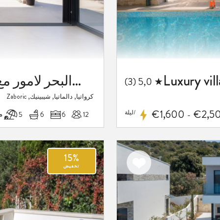
فيلا فاخرة على شاطئ البحر لامور مع مسبح في سيبينيك - زابوريك
★ 5,0 (3)
كرواتيا, دالماتيا, شيبينيك, Zaboric
€1,600
€2,5
/ليلة
12
6
6
5 م
-
15%
اضف
تخفيض
الى
المفضلة