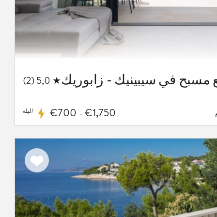
★ 5,0 (2)
€700
€1,750
/ليلة
-
اضف
الى
المفضلة