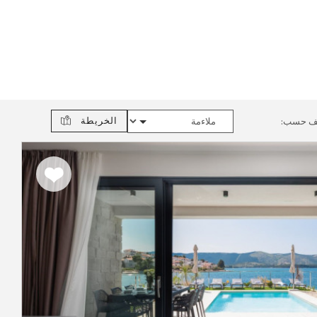
الخريطة
ف حسب:
اضف
الى
المفضلة