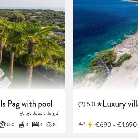
المفضلة
ls Pag with pool
★ 5,0 (2)
كرواتيا, دالماتيا, باغ, باغ
€690
€1,690
/ليلة
8
3
3
650 م
-