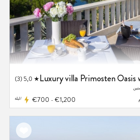
★ 5,0 (3)
تين
€700
€1,200
/ليلة
-
اضف
الى