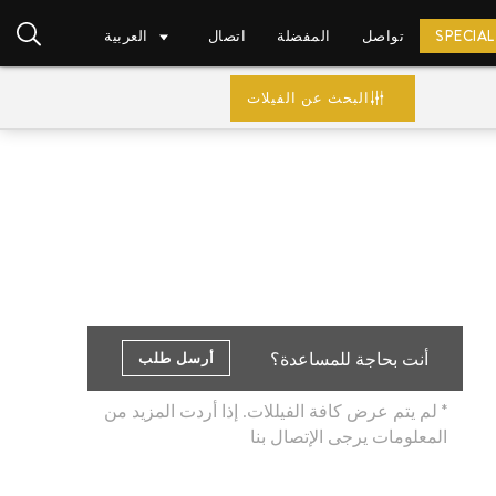
SPECIAL
تواصل
المفضلة
اتصال
العربية
البحث عن الفيلات
EUR (€)
أنت بحاجة للمساعدة؟
أرسل طلب
* لم يتم عرض كافة الفيللات. إذا أردت المزيد من
المعلومات يرجى الإتصال بنا