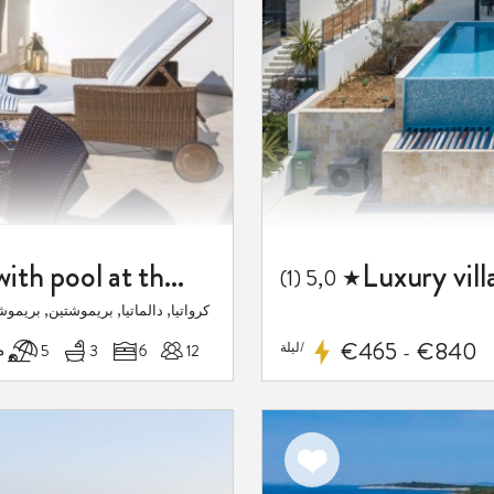
Luxury villa Primosten Oasis with pool at the beach
★ 5,0 (1)
كرواتيا, دالماتيا, بريموشتين, بريموش
€465
€840
/ليلة
12
6
3
5 م
-
اضف
الى