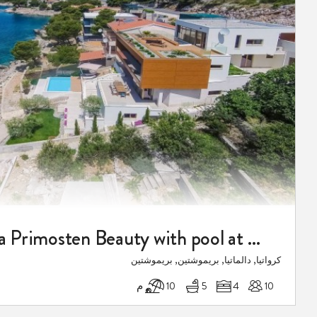
Luxury villa Primosten Beauty with pool at the beach
كرواتيا, دالماتيا, بريموشتين, بريموشتين
10
4
5
10 م