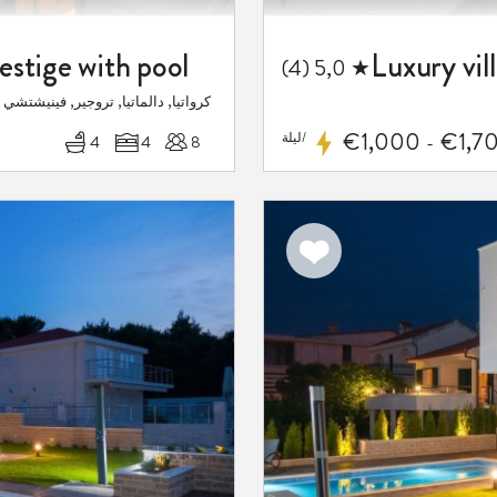
estige with pool
★ 5,0 (4)
كرواتيا, دالماتيا, تروجير, فينيشتشي
€1,000
€1,7
/ليلة
4
4
8
-
اضف
الى
المفضلة