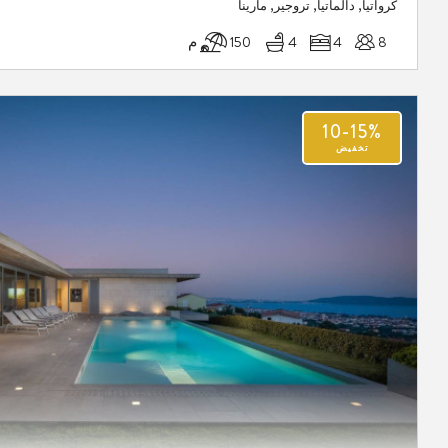
كرواتيا, دالماتيا, تروجير, مارينا
8
4
4
150 م
10-15%
تخفيض