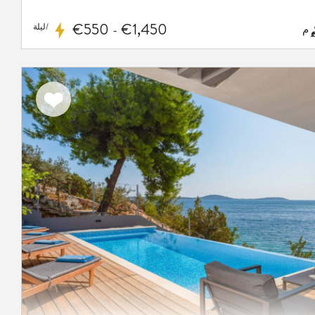
€550
€1,450
/ليلة
-
اضف
الى
المفضلة