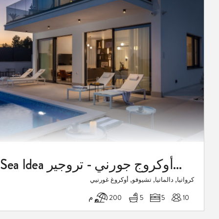
فيلا فاخرة Sea Idea مع مسبح خارجي في أوكروج جورني - تروجير
كرواتيا, دالماتيا, تشيوفو, أوكروغ غورنيي
0
10
5
5
200 م