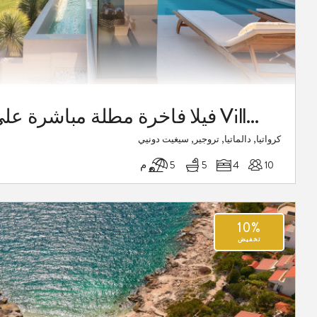
فيلا فاخرة مطلة مباشرة على الشاطئ Villa Malia Trogir +مع مسبح وجاكوزي
كرواتيا, دالماتيا, تروجير, سيغيت دونيي
10
4
5
5 م
10%
تخفيض