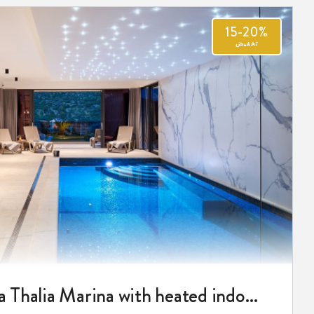
15-20%
تخفيض
Luxury villa Thalia Marina with heated indoor pool