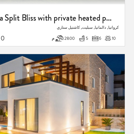
Luxury villa Split Bliss with private heated pool
كرواتيا, دالماتيا, سبليت, كاشتيل ستاري
00
10
6
5
2800 م