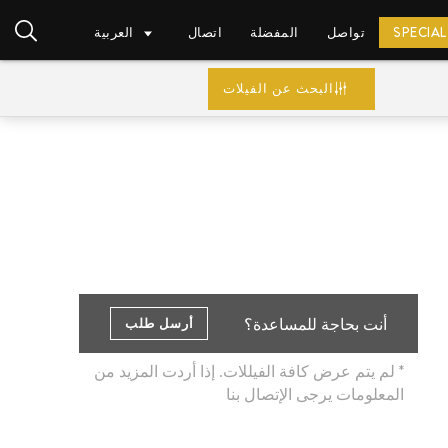
SPECIAL
تواصل
المفضلة
اتصال
العربية
البحث عن الفيلات
EUR (€)
أنت بحاجة للمساعدة؟
أرسل طلب
* لم يتم عرض كافة الفيللات. إذا أردت المزيد من
المعلومات يرجى الإتصال بنا