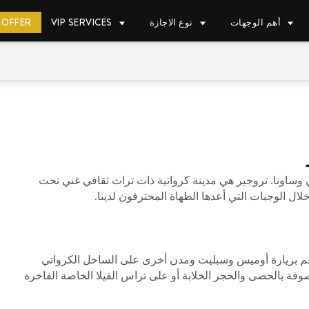
أهم الوجهات
نوع الاجازة
VIP SERVICES
 OFFER
ساونا. تروجير هي مدينة كرواتية ذات تراث ثقافي غني تحت
ال الوجبات التي أعدها الطهاة المحترفون لدينا.
ر أحد السائقين الخبراء لدينا أو استأجر سيارة VIP وقم بزيارة أوميس وسبليت ومدن أخرى على الساحل الكرواتي
فة بالحصى والحجر الخلابة أو على تراس الفيلا الخاصة الفاخرة