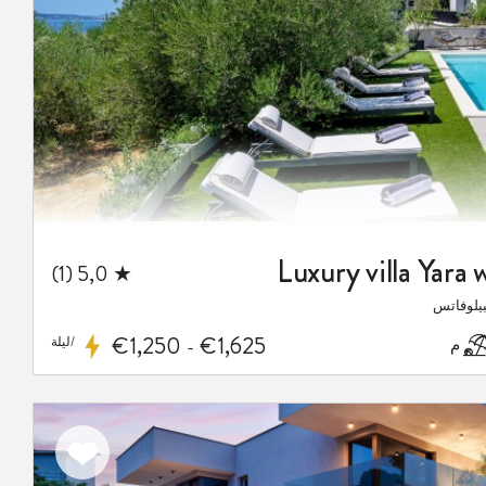
Luxury villa Yara 
★ 5,0 (1)
بيلوفاتس
€1,250
€1,625
/ليلة
-
اضف
الى