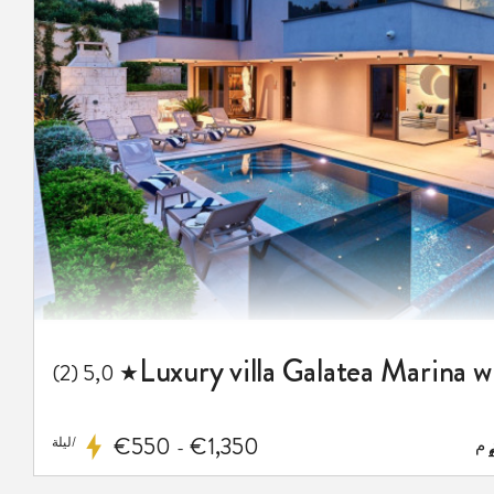
المفضلة
★ 5,0 (2)
€550
€1,350
/ليلة
-