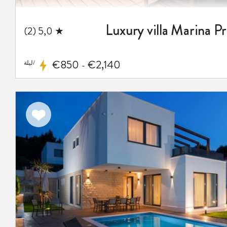
Luxury villa Marina Pr
★ 5,0 (2)
€850
€2,140
/ليلة
-
اضف
الى
المفضلة