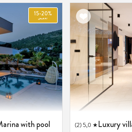
15-20%
اضف
تخفيض
الى
المفضلة
Marina with pool
★ 5,0 (2)