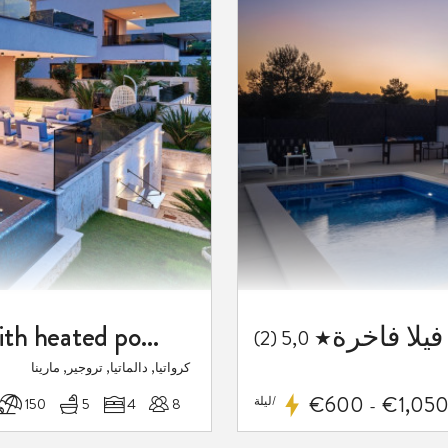
المفضلة
Luxury villa Galatea Marina with heated pool, sauna and gym
★ 5,0 (2)
كرواتيا, دالماتيا, تروجير, مارينا
€600
€1,05
/ليلة
8
4
5
150 م
-