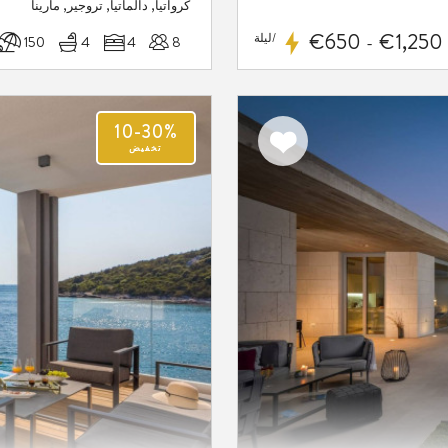
كرواتيا, دالماتيا, تروجير, مارينا
€650
€1,250
/ليلة
8
4
4
150 م
-
10-30%
اضف
تخفيض
الى
المفضلة