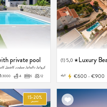
with private pool
★ 5,0 (1)
كرواتيا, دالماتيا, سبليت, كاشتيل كام
€600
€900
/ليلة
12
6
4
3000 م
-
15-20%
اضف
تخفيض
الى