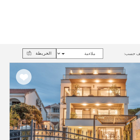
الخريطة
ف حسب:
اضف
الى
المفضلة