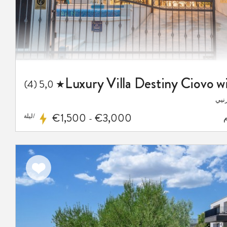
★ 5,0 (4)
رنيي
€1,500
€3,000
/ليلة
-
اضف
الى
المفضلة