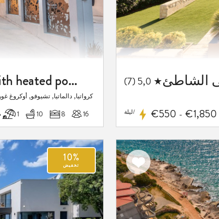
Luxury Villa Destiny Ciovo with heated pool at the beach
★ 5,0 (7)
كرواتيا, دالماتيا, تشيوفو, أوكروغ غو
€550
€1,850
/ليلة
16
8
10
1 م
-
10%
اضف
تخفيض
الى
المفضلة