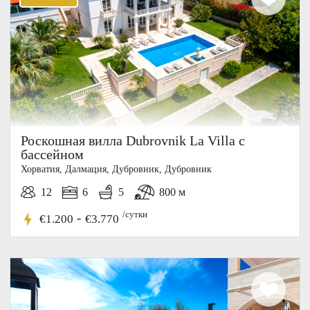
Роскошная вилла Dubrovnik La Villa с
бассейном
Хорватия, Далмация, Дубровник, Дубровник
12
6
5
800 м
/сутки
-
€1.200
€3.770