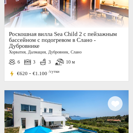
Роскошная вилла Sea Child 2 с пейзажным
бассейном с подогревом в Слано -
Дубровнике
Хорватия, Далмация, Дубровник, Слано
6
3
3
10 м
/сутки
-
€620
€1.100