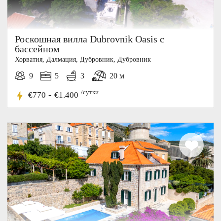
Роскошная вилла Dubrovnik Oasis с
бассейном
Хорватия, Далмация, Дубровник, Дубровник
9
5
3
20 м
/сутки
-
€770
€1.400