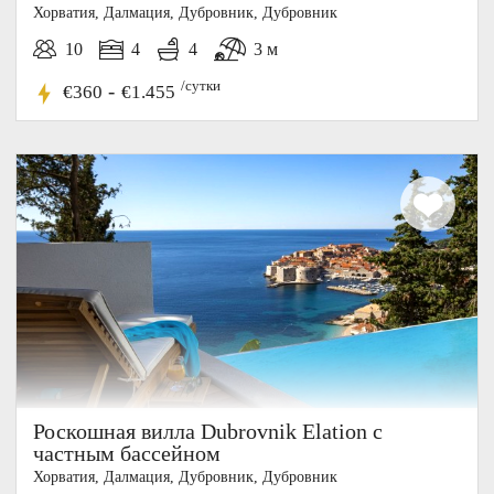
Хорватия, Далмация, Дубровник, Дубровник
10
4
4
3 м
/сутки
-
€360
€1.455
Роскошная вилла Dubrovnik Elation с
частным бассейном
Хорватия, Далмация, Дубровник, Дубровник