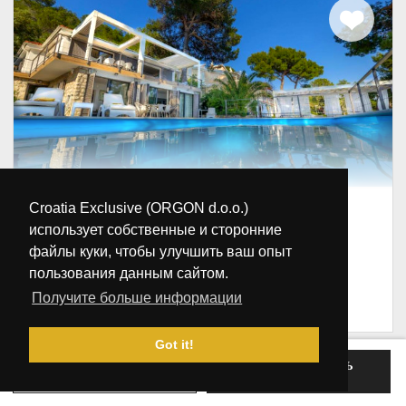
Роскошная вилла Kallithea с бассейном и
Croatia Exclusive (ORGON d.o.o.)
джакузи
использует собственные и сторонние
Хорватия, Далмация, Дубровник, Mali Losinj
файлы куки, чтобы улучшить ваш опыт
пользования данным сайтом.
6
3
3
30 м
Получите больше информации
/сутки
-
€570
€900
Got it!
ЗАБРОНИРОВАТЬ
ПОСЛАТЬ ЗАПРОС
СЕЙЧАС