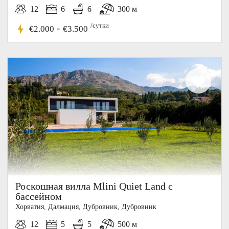
12
6
6
300 м
/сутки
-
€2.000
€3.500
Роскошная вилла Mlini Quiet Land с
бассейном
Хорватия, Далмация, Дубровник, Дубровник
12
5
5
500 м