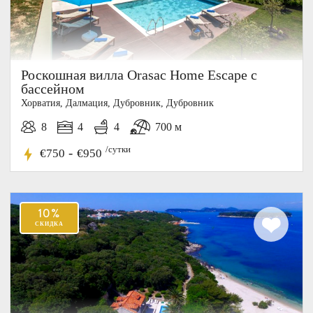
Роскошная вилла Orasac Home Escape с
бассейном
Хорватия, Далмация, Дубровник, Дубровник
8
4
4
700 м
/сутки
-
€750
€950