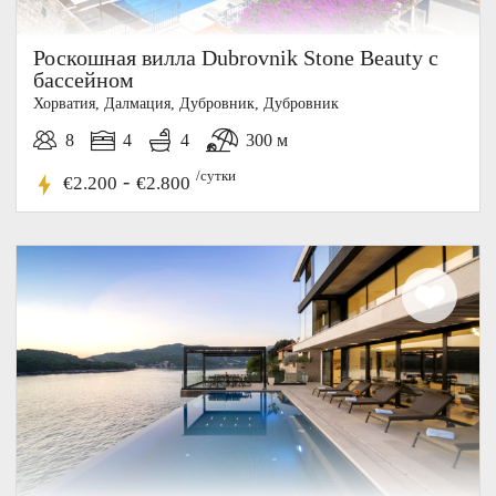
Роскошная вилла Dubrovnik Stone Beauty с
бассейном
Хорватия, Далмация, Дубровник, Дубровник
8
4
4
300 м
/сутки
-
€2.200
€2.800