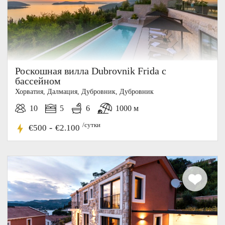
Роскошная вилла Dubrovnik Frida с
бассейном
Хорватия, Далмация, Дубровник, Дубровник
10
5
6
1000 м
/сутки
-
€500
€2.100