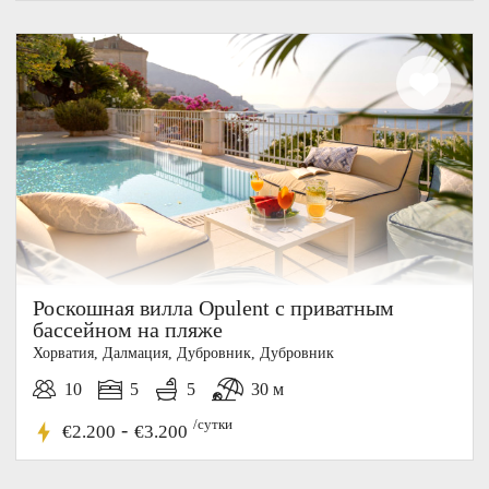
Роскошная вилла Opulent с приватным
бассейном на пляже
Хорватия, Далмация, Дубровник, Дубровник
10
5
5
30 м
/сутки
-
€2.200
€3.200