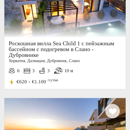
Роскошная вилла Sea Child 1 с пейзажным
бассейном с подогревом в Слано -
Дубровнике
Хорватия, Далмация, Дубровник, Слано
6
3
3
10 м
10%
/сутки
-
€620
€1.100
СКИДКА