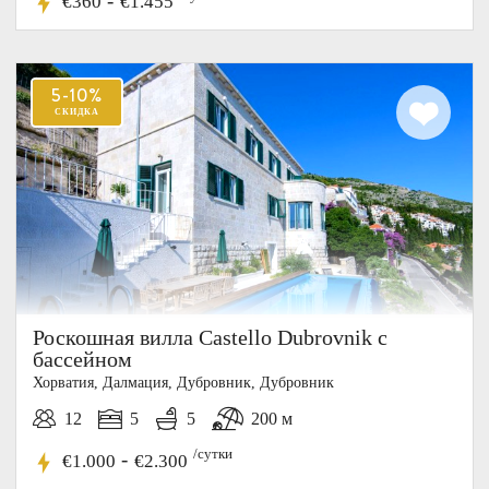
-
€360
€1.455
Роскошная вилла Castello Dubrovnik с
бассейном
Хорватия, Далмация, Дубровник, Дубровник
12
5
5
200 м
/сутки
-
€1.000
€2.300