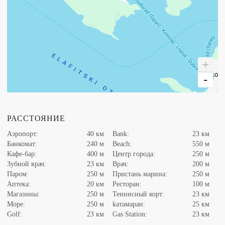
Винный шкаф
Профессиональная кухня
СТОЛОВАЯ
ГОСТИНАЯ
Столовый гарнитур
SMART TV
+
Кондиционер
Диван
-
ТЕХНИЧЕСКОЕ
ДОПОЛНИТЕЛЬНОЕ
ОБОРУДОВАНИЕ
ОБОРУДОВАНИЕ
РАССТОЯНИЕ
Стиральная машина
Гладильное оборудование
Аэропорт:
40 км
Bank:
23 км
Сушильная машина
Профессиональная кухня
Банкомат:
240 м
Beach:
550 м
Кондиционирование воздуха
Кафе-бар:
400 м
Центр города:
250 м
Фен
Зубной врач:
23 км
Врач:
200 м
Спутниковое ТВ
Паром:
250 м
Пристань марина:
250 м
Аптека:
20 км
Ресторан:
100 м
ДОПОЛНИТЕЛЬНЫЕ
ДОПОЛНИТЕЛЬНАЯ
Магазины:
250 м
Теннисный корт:
23 км
УСЛУГИ ПО ЗАПРОСУ
ИНФОРМАЦИЯ
Море:
250 м
kатамаран:
25 км
(ЗА
Golf:
23 км
Gas Station:
23 км
Домашние животные не
ДОПОЛНИТЕЛЬНУЮ