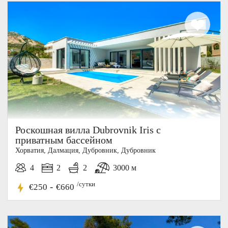
Роскошная вилла Dubrovnik Iris с
приватным бассейном
Хорватия, Далмация, Дубровник, Дубровник
4
2
2
3000 м
/сутки
-
€250
€660