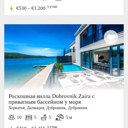
/сутки
-
€530
€1.200
Роскошная вилла Dubrovnik Zaira с
приватным бассейном у моря
Хорватия, Далмация, Дубровник, Дубровник
10
5
5
5 м
/сутки