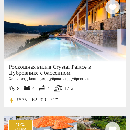
Роскошная вилла Crystal Palace в
Дубровнике с бассейном
Хорватия, Далмация, Дубровник, Дубровник
8
4
4
17 м
/сутки
-
€575
€2.200