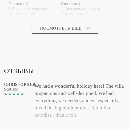
Спальня 3
Спальня 4
1 Двуспальная кровать
1 Двуспальная кровать
Примыкающий
Примыкающий
ПОСМОТРЕТЬ ЕЩЁ
Спальня 5
Спальня 6
1 Двуспальная кровать
1 Комплект две кровати
Примыкающий
Примыкающий
ОТЗЫВЫ
CHRISTOPHER
We had a wonderful holiday here! The villa
Scotland
is spacious and well-designed. We had
Спальня 7
everything we needed, and we especially
1 Комплект две кровати
loved the big outdoor area. It felt like
Примыкающий
paradise . thank you!