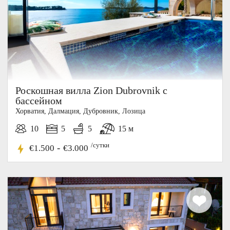
Роскошная вилла Zion Dubrovnik с
бассейном
Хорватия, Далмация, Дубровник, Лозица
10
5
5
15 м
/сутки
-
€1.500
€3.000