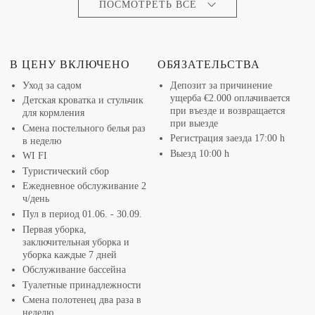
ПОСМОТРЕТЬ ВСЕ
В ЦЕНУ ВКЛЮЧЕНО
ОБЯЗАТЕЛЬСТВА
Уход за садом
Депозит за причинение
ущерба
€2.000
оплачивается
Детская кроватка и стульчик
при въезде и возвращается
для кормления
при выезде
Смена постельного белья раз
Регистрация заезда 17:00 h
в неделю
Выезд 10:00 h
WI FI
Д
ПРО
Туристический сбор
С
Ежедневное обслуживание 2
ч/день
Пул в период 01.06. - 30.09.
Первая уборка,
заключительная уборка и
уборка каждые 7 дней
Обслуживание бассейна
Туалетные принадлежности
Смена полотенец два раза в
неделю