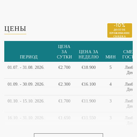
допускаются
ПЛАТУ)
Доставка еды и напитков на
виллу - доплата
ЦЕНЫ
ЦЕНА
ЗА
ЦЕНА ЗА
СМЕН
ПЕРИОД
СУТКИ
НЕДЕЛЮ
МИН
ГОСТ
01.07. - 31.08. 2026.
€2.700
€18.900
5
Любо
День
01.09. - 30.09. 2026.
€2.300
€16.100
4
Любо
День
01.10. - 15.10. 2026.
€1.700
€11.900
3
Любо
День
16.10. - 31.10. 2026.
€1.650
€11.550
3
Любо
День