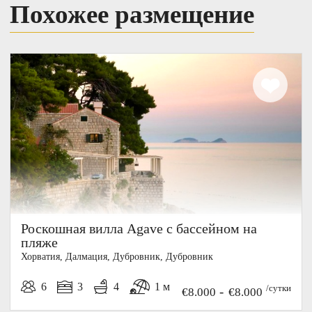
Похожее размещение
Роскошная вилла Agave с бассейном на
пляже
Хорватия, Далмация, Дубровник, Дубровник
6
3
4
1 м
/сутки
-
€8.000
€8.000