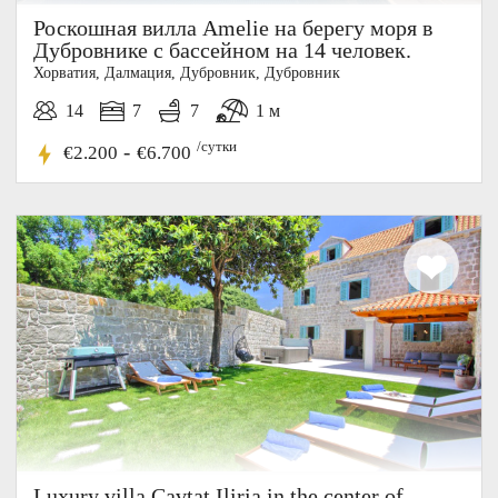
Роскошная вилла Amelie на берегу моря в
Дубровнике с бассейном на 14 человек.
Хорватия, Далмация, Дубровник, Дубровник
14
7
7
1 м
/сутки
-
€2.200
€6.700
Luxury villa Cavtat Iliria in the center of