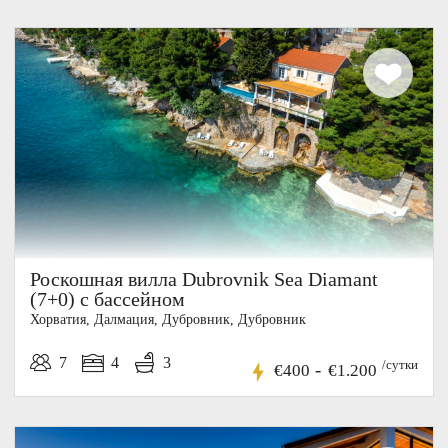
Роскошная вилла Dubrovnik Sea Diamant
(7+0) с бассейном
Хорватия, Далмация, Дубровник, Дубровник
7
4
3
/сутки
-
€400
€1.200