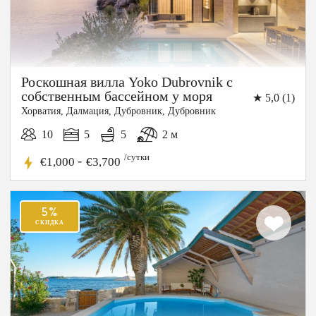
Роскошная вилла Yoko Dubrovnik с
собственным бассейном у моря
★ 5,0 (1)
Хорватия, Далмация, Дубровник, Дубровник
10
5
5
2 м
/сутки
-
€1,000
€3,700