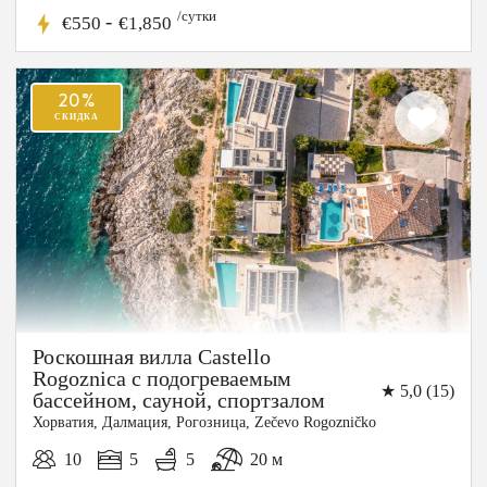
/сутки
-
€550
€1,850
Роскошная вилла Castello
20%
Rogoznica с подогреваемым
★ 5,0 (15)
бассейном, сауной, спортзалом
СКИДКА
Хорватия, Далмация, Рогозница, Zečevo Rogozničko
10
5
5
20 м