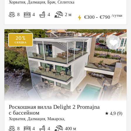
Хорватия, Далмация, Брач, Сплитска
8
4
4
2 м
/сутки
-
€300
€790
20%
СКИДКА
Роскошная вилла Delight 2 Promajna
с бассейном
★ 4,9 (9)
Хорватия, Далмация, Макарска,
8
4
4
400 м