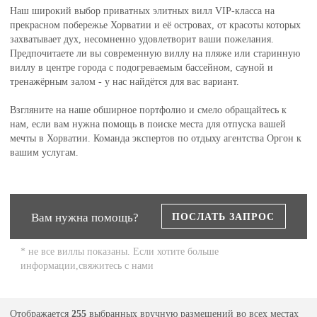
Наш широкий выбор приватных элитных вилл VIP-класса на
прекрасном побережье Хорватии и её островах, от красоты которых
захватывает дух, несомненно удовлетворит ваши пожелания.
Предпочитаете ли вы современную виллу на пляже или старинную
виллу в центре города с подогреваемым бассейном, сауной и
тренажёрным залом - у нас найдётся для вас вариант.
Взгляните на наше обширное портфолио и смело обращайтесь к
нам, если вам нужна помощь в поиске места для отпуска вашей
мечты в Хорватии. Команда экспертов по отдыху агентства Оргон к
вашим услугам.
Вам нужна помощь?
ПОСЛАТЬ ЗАПРОС
* не все виллы показаны. Если хотите больше
информации,свяжитесь с нами
Отображается
255
выбранных вручную размещений во всех местах