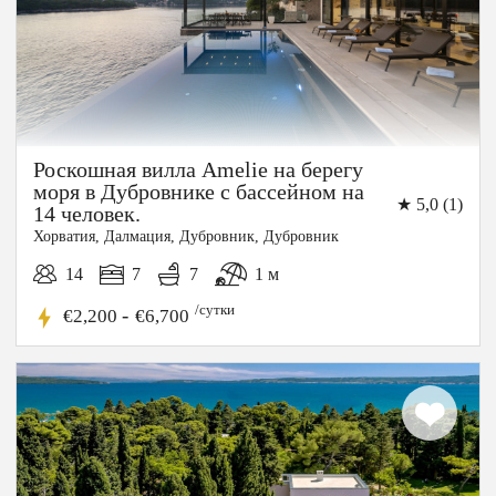
Роскошная вилла Amelie на берегу
моря в Дубровнике с бассейном на
★ 5,0 (1)
14 человек.
Хорватия, Далмация, Дубровник, Дубровник
14
7
7
1 м
/сутки
-
€2,200
€6,700
10%
СКИДКА