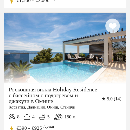
-
€1,500
€3,000
Роскошная вилла Holiday Residence
с бассейном с подогревом и
★ 5,0 (14)
джакузи в Омише
15%
Хорватия, Далмация, Омиш, Cтаничи
СКИДКА
8
4
5
150 м
/сутки
-
€390
€925