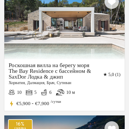
Роскошная вилла на берегу моря
The Bay Residence с бассейном &
★ 5,0 (1)
SaxDor Лодка & джип
Хорватия, Далмация, Брач, Сутиван
10
5
6
10 м
/сутки
-
€5,900
€7,900