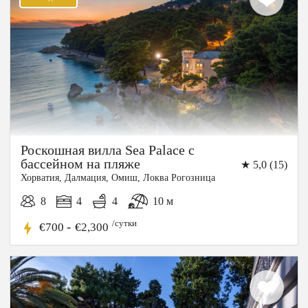
Роскошная вилла Sea Palace с
бассейном на пляже
★ 5,0 (15)
Хорватия, Далмация, Омиш, Локва Рогозница
8
4
4
10 м
/сутки
-
€700
€2,300