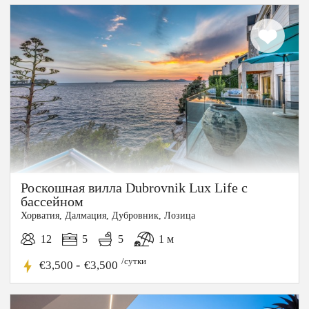
Роскошная вилла Dubrovnik Lux Life с
бассейном
Хорватия, Далмация, Дубровник, Лозица
12
5
5
1 м
/сутки
-
€3,500
€3,500
15%