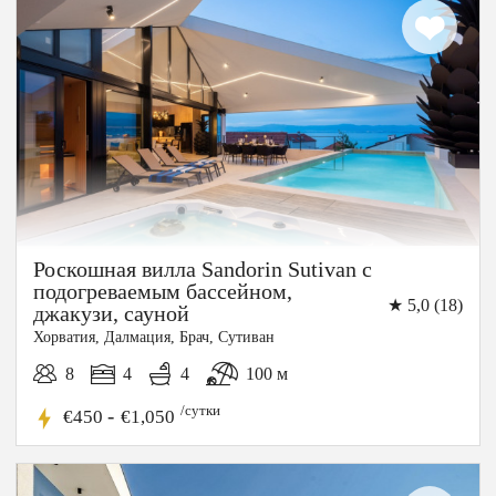
СКИДКА
Роскошная вилла Sandorin Sutivan с
подогреваемым бассейном,
★ 5,0 (18)
джакузи, сауной
Хорватия, Далмация, Брач, Сутиван
8
4
4
100 м
/сутки
-
€450
€1,050