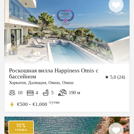
Роскошная вилла Happiness Omis с
бассейном
★ 5,0 (24)
Хорватия, Далмация, Омиш, Омиш
10
4
5
190 м
/сутки
-
€500
€1,000