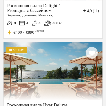
Роскошная вилла Delight 1
Promajna с бассейном
★ 4,9 (11)
Хорватия, Далмация, Макарска,
8
4
4
400 м
/сутки
-
€400
€890
10%
СКИДКА
BEST BUY
Роскошная вилла Hvar Deluxe