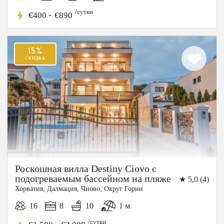
/сутки
-
€400
€890
Роскошная вилла Destiny Ciovo с
подогреваемым бассейном на пляже
★ 5,0 (4)
Хорватия, Далмация, Чиово, Округ Горни
16
8
10
1 м
/сутки