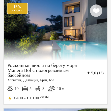
15%
СКИДКА
Роскошная вилла на берегу моря
Manera Bol с подогреваемым
★ 5,0 (13)
бассейном
Хорватия, Далмация, Брач, Бол
10
5
3
10 м
/сутки
-
€400
€1,100