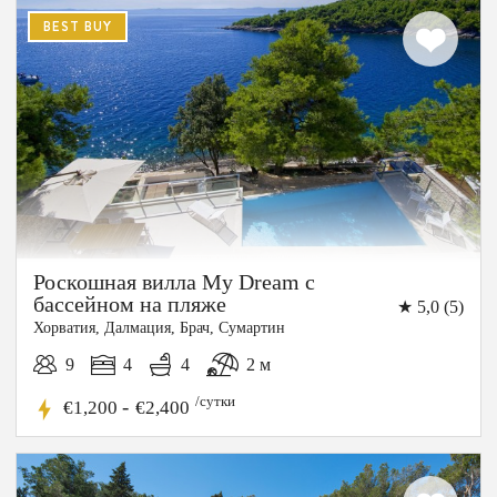
BEST BUY
15%
СКИДКА
Роскошная вилла My Dream с
бассейном на пляже
★ 5,0 (5)
Хорватия, Далмация, Брач, Сумартин
9
4
4
2 м
/сутки
-
€1,200
€2,400