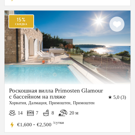
Роскошная вилла Primosten Glamour
с бассейном на пляже
★ 5,0 (3)
Хорватия, Далмация, Примоштен, Примоштен
14
7
8
20 м
20%
/сутки
СКИДКА
-
€1,600
€2,500