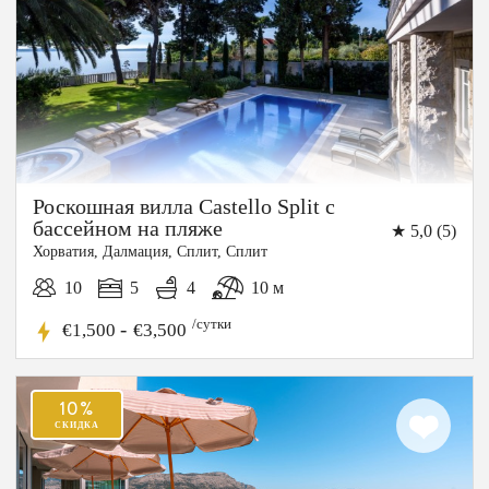
Роскошная вилла Castello Split с
бассейном на пляже
★ 5,0 (5)
Хорватия, Далмация, Cплит, Сплит
16%
СКИДКА
10
5
4
10 м
/сутки
-
€1,500
€3,500