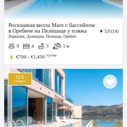
Роскошная вилла Mare с бассейном
в Оребиче на Пелешаце у пляжа
★ 5,0 (14)
Хорватия, Далмация, Пелешац, Оребич
9
4
3
1 м
/сутки
-
€700
€1,450