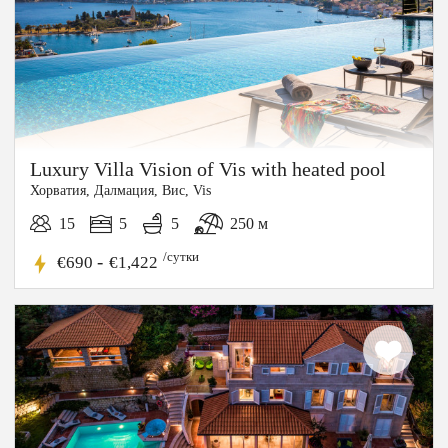
Luxury Villa Vision of Vis with heated pool
Хорватия, Далмация, Вис, Vis
15
5
5
250 м
/сутки
-
€690
€1,422