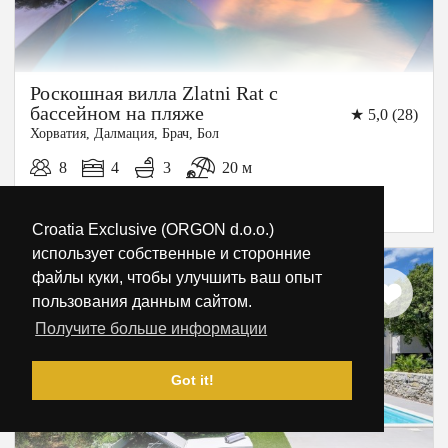
Роскошная вилла Zlatni Rat с
бассейном на пляже
★ 5,0 (28)
Хорватия, Далмация, Брач, Бол
8
4
3
20 м
/сутки
-
€395
€1,100
Croatia Exclusive (ORGON d.o.o.)
использует собственные и сторонние
файлы куки, чтобы улучшить ваш опыт
пользования данным сайтом.
10%
Получите больше информации
СКИДКА
Got it!