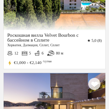
Роскошная вилла Velvet Bourbon с
бассейном в Сплите
★ 5,0 (8)
Хорватия, Далмация, Cплит, Сплит
12
5
6
80 м
/сутки
-
€1,000
€2,140