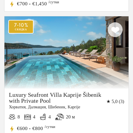
/сутки
-
€700
€1,450
Luxury Seafront Villa Kaprije Šibenik
with Private Pool
★ 5,0 (3)
Хорватия, Далмация, Шибеник, Kaprije
8
4
4
20 м
7-10%
/сутки
-
€600
€800
СКИДКА