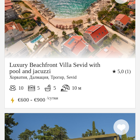
15%
СКИДКА
Luxury Beachfront Villa Sevid with
pool and jacuzzi
★ 5,0 (1)
Хорватия, Далмация, Трогир, Sevid
10
5
5
10 м
/сутки
-
€600
€900