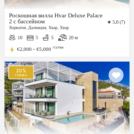
Роскошная вилла Hvar Deluxe Palace
2 с бассейном
★ 5,0 (7)
Хорватия, Далмация, Хвар, Хвар
5%
10
5
5
20 м
СКИДКА
/сутки
-
€2,000
€5,000