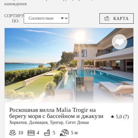
нахождения
СОРТИРУЙ
КАРТА
ПО:
Роскошная вилла Malia Trogir на
берегу моря с бассейном и джакузи
★ 5,0 (7)
Хорватия, Далмация, Трогир, Сегет Доньи
10
4
5
5 м