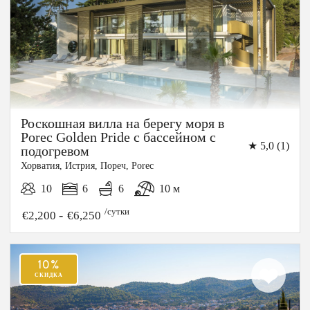
Роскошная вилла на берегу моря в
Porec Golden Pride с бассейном с
★ 5,0 (1)
подогревом
Хорватия, Истрия, Пореч, Porec
10
6
6
10 м
/сутки
-
€2,200
€6,250