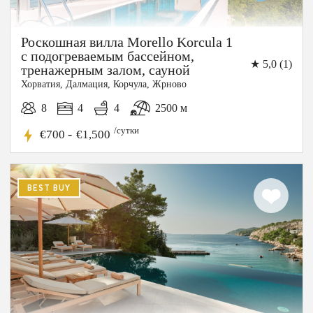
Роскошная вилла Morello Korcula 1
с подогреваемым бассейном,
★ 5,0 (1)
тренажерным залом, сауной
Хорватия, Далмация, Корчула, Жрново
8
4
4
2500 м
/сутки
-
€700
€1,500
BEST BUY