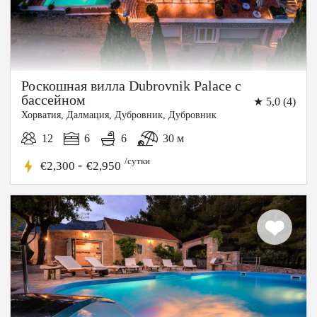
Роскошная вилла Dubrovnik Palace с
бассейном
★ 5,0 (4)
Хорватия, Далмация, Дубровник, Дубровник
12
6
6
30 м
/сутки
-
€2,300
€2,950