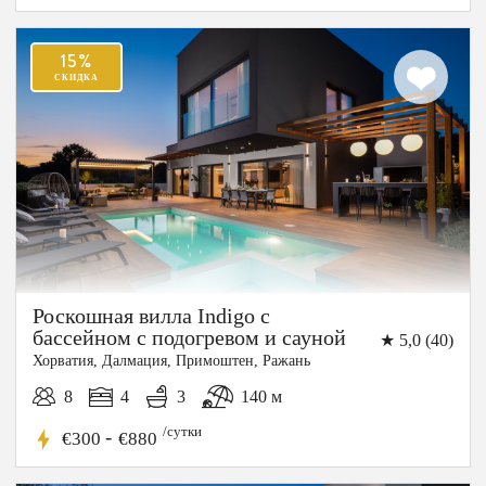
Роскошная вилла Indigo с
бассейном с подогревом и сауной
★ 5,0 (40)
Хорватия, Далмация, Примоштен, Ражань
8
4
3
140 м
/сутки
-
€300
€880