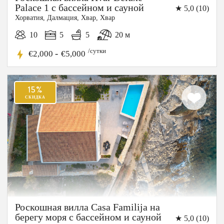
Palace 1 с бассейном и сауной
★ 5,0 (10)
Хорватия, Далмация, Хвар, Хвар
10
5
5
20 м
/сутки
-
€2,000
€5,000
Роскошная вилла Casa Familija на
берегу моря с бассейном и сауной
★ 5,0 (10)