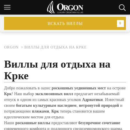
ИСКАТЬ ВИЛЛЫ
0
ORGON
ВИЛЛЫ ДЛЯ ОТДЫХА НА КРКЕ
Виллы для отдыха на
Крке
Добро пожаловать в оазис
роскошных уединенных мест
на острове
Крк
! Наш выбор
эксклюзивных вилл
предлагает незабываемый
отпуск в одном из самых красивых уголков
Адриатики
. Известный
своим
богатым культурным наследием
,
нетронутой природой
и
потрясающими
пляжами
,
Крк
теперь становится вашим
идиллическим местом для отдыха.
Наши
роскошные виллы
предоставляют
безупречное сочетание
современного комфорта и подлинного средиземноморского шарма.