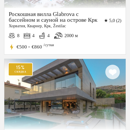
Роскошная вилла Glabrova с
бассейном и сауной на острове Крк
★ 5,0 (2)
Хорватия, Кварнер, Крк, Žestilac
8
4
4
2000 м
/сутки
-
€500
€860