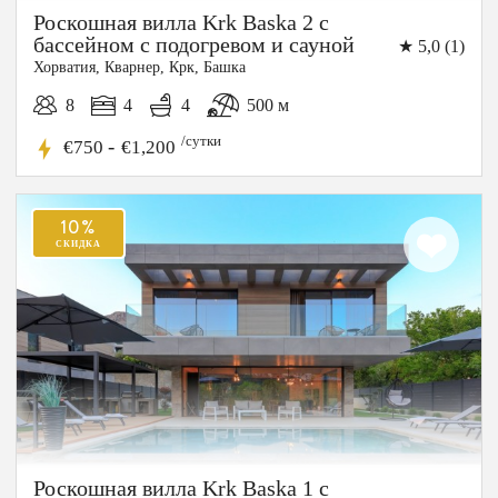
Роскошная вилла Krk Baska 2 с
бассейном с подогревом и сауной
★ 5,0 (1)
15%
Хорватия, Кварнер, Крк, Башка
СКИДКА
8
4
4
500 м
/сутки
-
€750
€1,200
Роскошная вилла Krk Baska 1 с