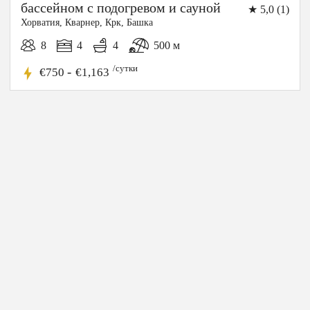
бассейном с подогревом и сауной
★ 5,0 (1)
Хорватия, Кварнер, Крк, Башка
8
4
4
500 м
/сутки
-
10%
€750
€1,163
СКИДКА