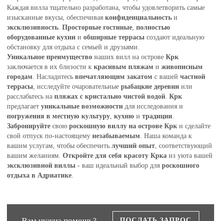
Каждая вилла тщательно разработана, чтобы удовлетворить самые
изысканные вкусы, обеспечивая
конфиденциальность
и
эксклюзивность
.
Просторные гостиные
,
полностью
оборудованные кухни
и
обширные террасы
создают идеальную
обстановку для отдыха с семьей и друзьями.
Уникальное преимущество
наших вилл на острове
Крк
заключается в их близости к
красивым пляжам
и
живописным
городам
. Насладитесь
впечатляющим закатом
с вашей
частной
террасы
, исследуйте очаровательные
рыбацкие деревни
или
расслабьтесь на
пляжах с кристально чистой водой
.
Крк
предлагает
уникальные возможности
для исследования и
погружения в местную культуру
,
кухню
и
традиции
.
Забронируйте
свою
роскошную виллу на острове Крк
и сделайте
свой отпуск по-настоящему
незабываемым
. Наша команда к
вашим услугам, чтобы обеспечить
лучший опыт
, соответствующий
вашим желаниям.
Откройте для себя красоту Крка
из уюта вашей
эксклюзивной виллы
- ваш идеальный выбор для
роскошного
отдыха в Адриатике
.
Вам нужна помощь?
ПОСЛАТЬ ЗАПРОС