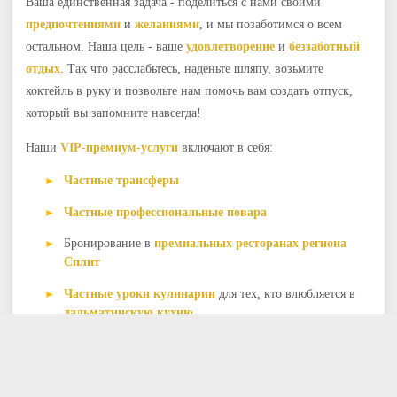
Ваша единственная задача - поделиться с нами своими
предпочтениями
и
желаниями
, и мы позаботимся о всем
остальном. Наша цель - ваше
удовлетворение
и
беззаботный
отдых
. Так что расслабьтесь, наденьте шляпу, возьмите
коктейль в руку и позвольте нам помочь вам создать отпуск,
который вы запомните навсегда!
Наши
VIP-премиум-услуги
включают в себя:
Частные трансферы
Частные профессиональные повара
Бронирование в
премиальных ресторанах региона
Сплит
Частные уроки кулинарии
для тех, кто влюбляется в
дальматинскую кухню
Эксклюзивные дегустации вин
с нашими премиум-
партнерами
Услуги массажа