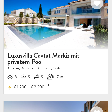
Luxusvilla Cavtat Markiz mit
privatem Pool
Kroatien, Dalmatien, Dubrovnik, Cavtat
6
3
3
10 m
/NT
-
€1.200
€2.200