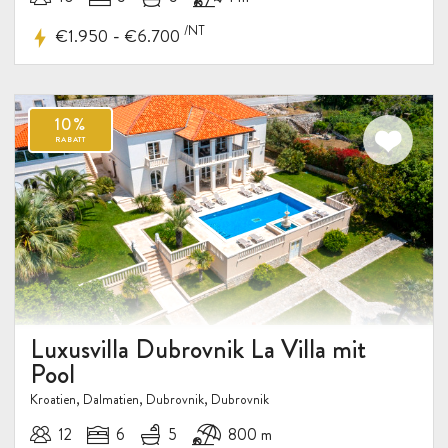
/NT
-
€1.950
€6.700
10%
RABATT
Luxusvilla Dubrovnik La Villa mit
Pool
Kroatien, Dalmatien, Dubrovnik, Dubrovnik
12
6
5
800 m