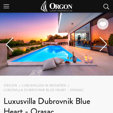
ORGON
LUXUSVILLEN IN KROATIEN
LUXUSVILLA DUBROVNIK BLUE HEART - ORASAC
Luxusvilla Dubrovnik Blue
Heart - Orasac