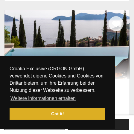
Croatia Exclusive (ORGON GmbH)
verwendet eigene Cookies und Cookies von
Drittanbietern, um Ihre Erfahrung bei der
Luxusvilla Dubrovnik Voyage mit
Nutzung dieser Webseite zu verbessern.
Pool
Weitere Informationen erhalten
Kroatien, Dalmatien, Dubrovnik, Orasac
10
5
5
1000 m
Got it!
/NT
-
€500
€1.800
JETZT BUCHEN
ANFRAGE SENDEN