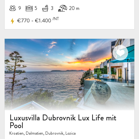
9
5
3
20 m
/NT
-
€770
€1.400
Luxusvilla Dubrovnik Lux Life mit
Pool
Kroatien, Dalmatien, Dubrovnik, Lozica