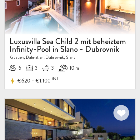
Luxusvilla Sea Child 2 mit beheiztem
Infinity-Pool in Slano - Dubrovnik
Kroatien, Dalmatien, Dubrovnik, Slano
6
3
3
10 m
/NT
-
€620
€1.100