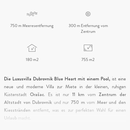
750 m Meeresentfernung
300 m Entfernung vom
Zentrum
180 m2
755 m2
Die Luxusvilla Dubrovnik Blue Heart mit einem Pool,
ist eine
neue und moderne Villa zur Miete in der kleinen, ruhigen
Küstenstadt
Orašac
. Es ist nur
11 km
vom
Zentrum der
Altstadt von Dubrovnik
und nur
750 m
vom
Meer und den
Kiesstränden
entfernt, was es zur perfekten Wahl für einen
Urlaub
macht.