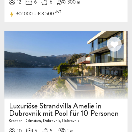
12
6
6
300 m
/NT
-
€2.000
€3.500
Luxuriöse Strandvilla Amelie in
Dubrovnik mit Pool für 10 Personen
Kroatien, Dalmatien, Dubrovnik, Dubrovnik
10
5
5
1 m