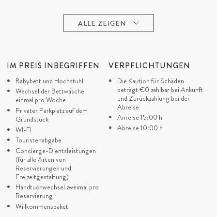
Die Entfernung
vom Meer und den Sandstränden beträgt 750
01.09. - 30.09. 2027.
€675
€4.725
7
Sams
m und vom Zentrum von Dubrovnik nur 11 km.
ALLE ZEIGEN
01.10. - 31.10. 2027.
€420
€2.940
7
Sams
Kommen Sie in die luxuriöse Villa Blue Heart, um den
weltberühmten Charme der begehrtesten Touristenstadt
IM PREIS INBEGRIFFEN
VERPFLICHTUNGEN
Europas zu erleben!
Babybett und Hochstuhl
Die Kaution für Schäden
beträgt
€0
zahlbar bei Ankunft
Wechsel der Bettwäsche
und Zurückzahlung bei der
einmal pro Woche
Abreise
Privater Parkplatz auf dem
Anreise 15:00 h
Grundstück
Abreise 10:00 h
WI-FI
Touristenabgabe
Concierge-Dientsleistungen
(für alle Arten von
Reservierungen und
Freizeitgestaltung)
Handtuchwechsel zweimal pro
Reservierung
Willkommenspaket