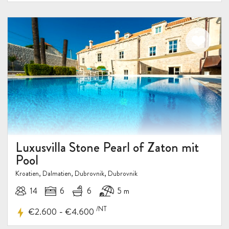
10%
RABATT
Luxusvilla Stone Pearl of Zaton mit
Pool
Kroatien, Dalmatien, Dubrovnik, Dubrovnik
14
6
6
5 m
/NT
-
€2.600
€4.600