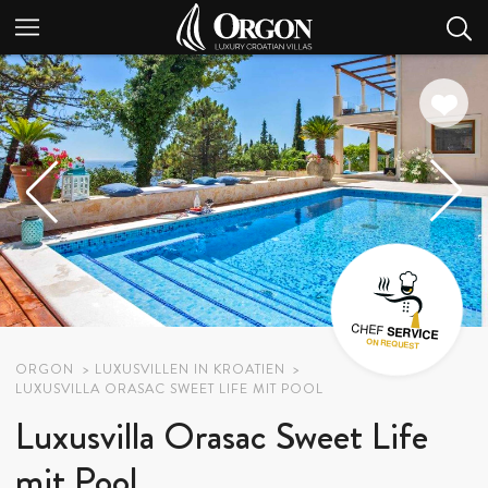
ORGON
LUXUSVILLEN IN KROATIEN
LUXUSVILLA ORASAC SWEET LIFE MIT POOL
Luxusvilla Orasac Sweet Life
mit Pool