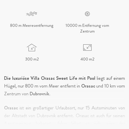
800 m Meeresentfernung
10000 m Entfernung vom
Zentrum
300 m2
400 m2
Die luxuriöse Villa Orasac Sweet Life mit Pool
liegt auf einem
Hügel, nur 800 m vom Meer entfernt in
Orasac
und 10 km vom
Zentrum von
Dubrovnik
.
Orasac
ist ein großartiger Urlaubsort, nur 15 Autominuten von
der Altstadt von Dubrovnik entfernt. Orasac ist auch für seinen
Agrotourismus bekannt, daher lohnt es sich, eine der