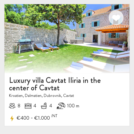
Luxury villa Cavtat Iliria in the
center of Cavtat
5-10%
Kroatien, Dalmatien, Dubrovnik, Cavtat
RABATT
8
4
4
100 m
/NT
-
€400
€1.000