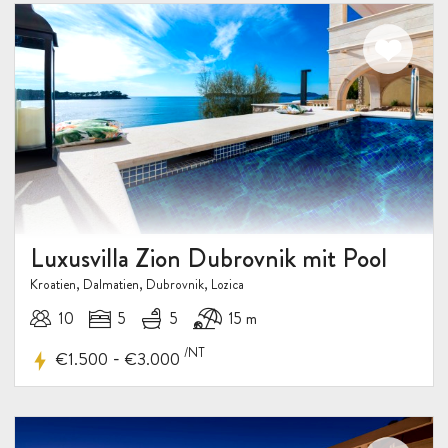
Luxusvilla Zion Dubrovnik mit Pool
Kroatien, Dalmatien, Dubrovnik, Lozica
10
5
5
15 m
/NT
-
€1.500
€3.000