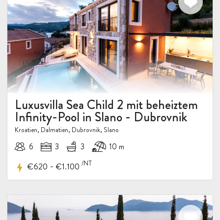
Luxusvilla Sea Child 2 mit beheiztem
Infinity-Pool in Slano - Dubrovnik
Kroatien, Dalmatien, Dubrovnik, Slano
6
3
3
10 m
/NT
-
€620
€1.100