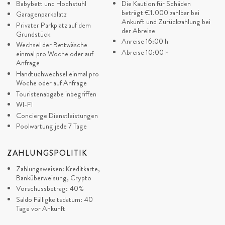
Zentrum von Dubrovnik.
Babybett und Hochstuhl
Die Kaution für Schäden
Verfügbarkeit ab)
beträgt
€1.000
zahlbar bei
Garagenparkplatz
Ankunft und Zurückzahlung bei
Privater Parkplatz auf dem
Gönnen Sie sich einen Aufenthalt in der luxuriösen Villa "Orasac
der Abreise
Grundstück
Sweet Life" und erleben Sie die Schönheit der südlichsten
Anreise 16:00 h
Wechsel der Bettwäsche
Abreise 10:00 h
Adriaküste!
einmal pro Woche oder auf
Anfrage
Handtuchwechsel einmal pro
Woche oder auf Anfrage
Touristenabgabe inbegriffen
WI-FI
Concierge Dienstleistungen
Poolwartung jede 7 Tage
ZAHLUNGSPOLITIK
Zahlungsweisen: Kreditkarte,
Banküberweisung, Crypto
Vorschussbetrag: 40%
Saldo Fälligkeitsdatum: 40
Tage vor Ankunft