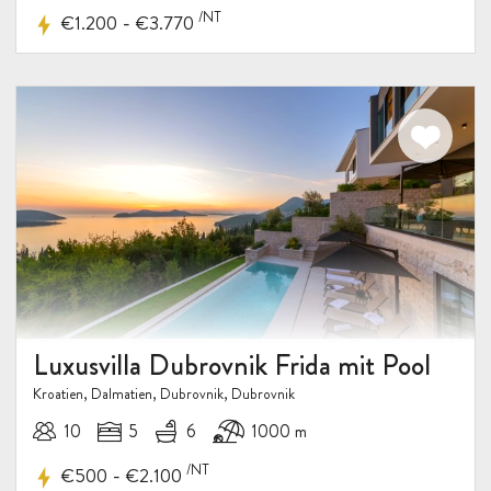
/NT
-
€1.200
€3.770
Luxusvilla Dubrovnik Frida mit Pool
Kroatien, Dalmatien, Dubrovnik, Dubrovnik
10
5
6
1000 m
/NT
-
€500
€2.100