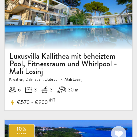
Luxusvilla Kallithea mit beheiztem
Pool, Fitnessraum und Whirlpool -
Mali Losinj
Kroatien, Dalmatien, Dubrovnik, Mali Losinj
6
3
3
30 m
/NT
-
€570
€900