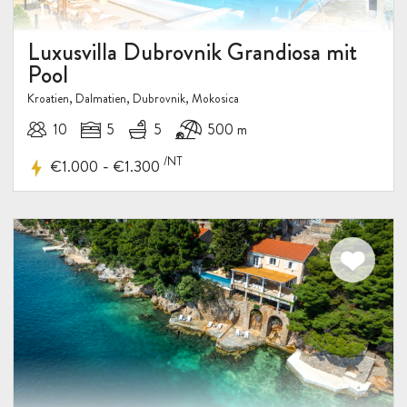
Luxusvilla Dubrovnik Grandiosa mit
Pool
Kroatien, Dalmatien, Dubrovnik, Mokosica
10
5
5
500 m
/NT
-
€1.000
€1.300