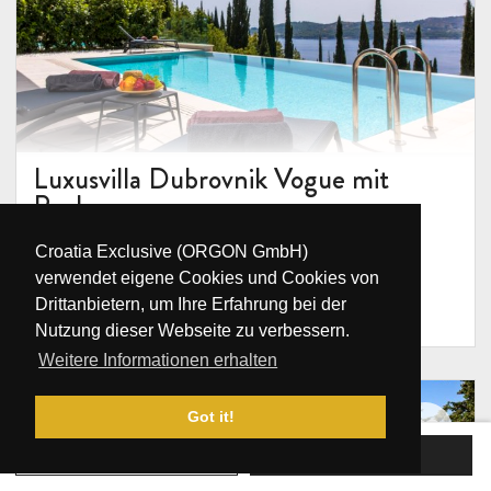
Luxusvilla Dubrovnik Vogue mit
Pool
Kroatien, Dalmatien, Dubrovnik, Dubrovnik
Croatia Exclusive (ORGON GmbH)
10
5
5
1000 m
verwendet eigene Cookies und Cookies von
Drittanbietern, um Ihre Erfahrung bei der
/NT
-
€500
€1.800
Nutzung dieser Webseite zu verbessern.
Weitere Informationen erhalten
Got it!
JETZT BUCHEN
ANFRAGE SENDEN