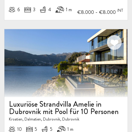
6
3
4
1 m
/NT
-
€8.000
€8.000
Luxuriöse Strandvilla Amelie in
Dubrovnik mit Pool für 10 Personen
Kroatien, Dalmatien, Dubrovnik, Dubrovnik
10
5
5
1 m