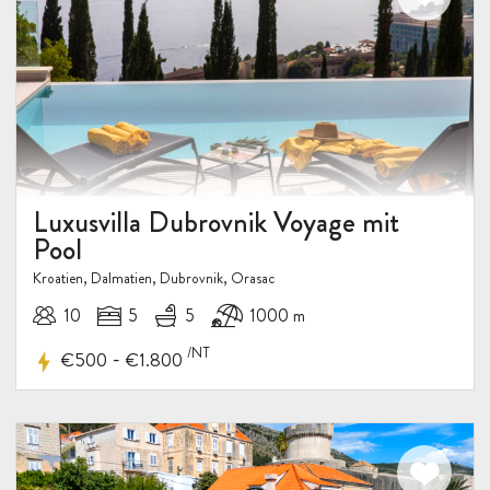
Luxusvilla Dubrovnik Voyage mit
Pool
Kroatien, Dalmatien, Dubrovnik, Orasac
10
5
5
1000 m
/NT
-
€500
€1.800