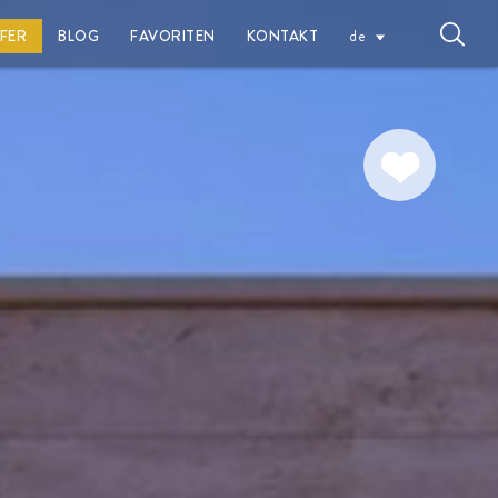
FFER
BLOG
FAVORITEN
KONTAKT
de
Zu meinen
Favoriten
hinzufügen
EUR (€)