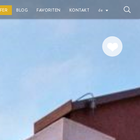
FFER
BLOG
FAVORITEN
KONTAKT
de
Zu meinen
Favoriten
hinzufügen
EUR (€)