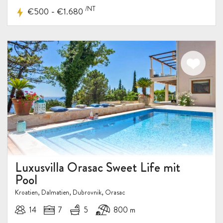
/NT
-
€500
€1.680
Luxusvilla Orasac Sweet Life mit
Pool
Kroatien, Dalmatien, Dubrovnik, Orasac
14
7
5
800 m