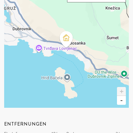
tropische Pflanzen wie Pfeilwurz und Bananen mit großen
and the two pools and sauna which is a great
Kaffeemaschine
Eismaschine
fleischigen Blättern stoßen. Im inneren Teil des Kellers gibt es ein
space to hang out and enjoy being in a beautiful
Wasserkocher
beheiztes
Hallenbad von 19 m2, Spa, Whirlpool,
place. The house is up on the hill, an easy walk
Toaster
down into town but up many steps on the way
Infrarotsauna, Sat-TV,
Badezimmer mit Toilette, die zwei
back so we all got some exercise, but it was a
Waschbecken hat, eine begehbare Dusche und grüne Wände mit
WOHNZIMMER
TECHNICHE
beautiful walk and lots of routes down and very
echten Pflanzen , die eine wunderschöne tropische Atmosphäre
AUSRÜSTUNG
Sofa
easy to navigate the city for out of towners. I
schaffen. Auch der Keller dieser Ferienvilla ist mit
Feuerstelle
Waschmaschine
can't recommend this place enough. The hosts
Fußbodenheizung und rutschfester Keramik ausgestattet.
Feuerstelle im Innenbereich
Trockner
were amazing and very friendlyl, and organized a
Klimaanlage
private meal one night which was a real
Im Erdgeschoss dieser privaten Villa
mit Whirlpool befinden
Haartrockner
highlight!!
SAT-TV
sich ein geräumiges Wohnzimmer mit Sofas, Kamin und Sat-
Stereo Surround Sound
TV sowie ein Esszimmer und eine voll ausgestattete Küche
.
+
System
Eichenparkett, das sich durch den Rest der Mietvilla zieht,
-
Fußbodenheizung
schafft zusammen mit den Erdtönen der Möbel eine behagliche
Atmosphäre. Die Terrasse und das Wohnzimmer sind durch eine
ZUSÄTZLICHE
ZUSÄTZLICHE KOSTEN:
AUSRÜSTUNG
Glaswand verbunden. Auf der Ostseite der Terrasse befindet sich
ENTFERNUNGEN
Bar
der Essbereich im Freien, der von einer Pergola überdacht ist, die
Weinkeller
Aufzug