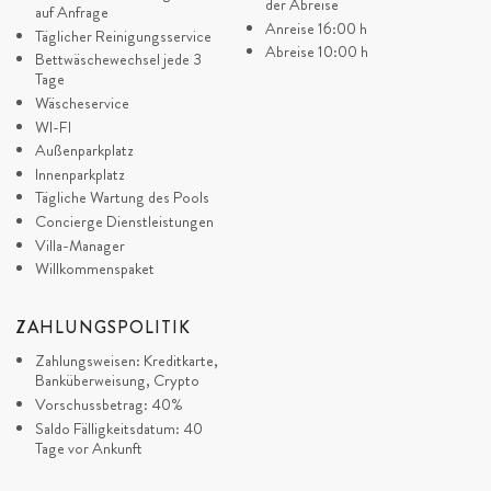
der Abreise
CONCIERGE SERVICE
21.12. - 01.01. 2028.
€1.800
€12.600
7
Jeder
auf Anfrage
R
Die Entfernung von
der Villa zum Meer beträgt 200 m; vom
Anreise 16:00 h
Täglicher Reinigungsservice
(ZUSCHLAG)
nächsten Strand sind es 400 m und vom Stadtzentrum 800 m.
Abreise 10:00 h
Bettwäschewechsel jede 3
Concierge Essential (Transfer
Tage
bei Ankunft und Abreise)
Kommen Sie und genießen Sie die magische Berührung der
Wäscheservice
Concierge
WI-FI
unbestreitbaren Schönheit und Einzigartigkeit der Villa Castello
Maßgeschneiderter (Die
Außenparkplatz
gesamte Organisation sollte
Dubrovnik!
Innenparkplatz
im Voraus erfolgen)
Tägliche Wartung des Pools
Concierge Exklusiv (Der Last-
Minute-Service hängt von der
Concierge Dienstleistungen
Verfügbarkeit ab)
Villa-Manager
Willkommenspaket
ZAHLUNGSPOLITIK
Zahlungsweisen: Kreditkarte,
Banküberweisung, Crypto
Vorschussbetrag: 40%
Saldo Fälligkeitsdatum: 40
Tage vor Ankunft