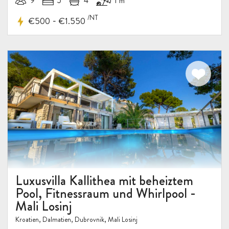
9
5
4
1 m
/NT
-
€500
€1.550
Luxusvilla Kallithea mit beheiztem
Pool, Fitnessraum und Whirlpool -
Mali Losinj
Kroatien, Dalmatien, Dubrovnik, Mali Losinj