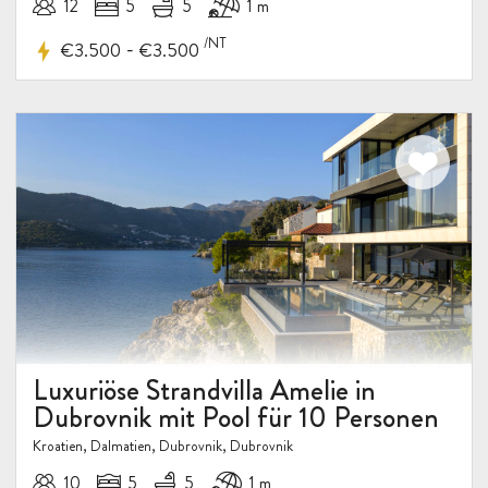
12
5
5
1 m
/NT
-
€3.500
€3.500
Luxuriöse Strandvilla Amelie in
Dubrovnik mit Pool für 10 Personen
Kroatien, Dalmatien, Dubrovnik, Dubrovnik
10
5
5
1 m