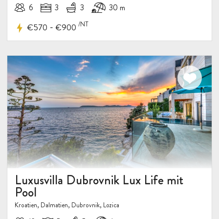
6
3
3
30 m
/NT
-
€570
€900
Luxusvilla Dubrovnik Lux Life mit
Pool
Kroatien, Dalmatien, Dubrovnik, Lozica