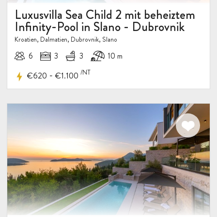
Luxusvilla Sea Child 2 mit beheiztem
Infinity-Pool in Slano - Dubrovnik
Kroatien, Dalmatien, Dubrovnik, Slano
6
3
3
10 m
/NT
-
€620
€1.100