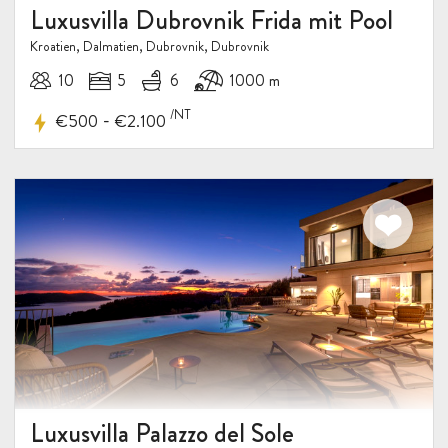
Luxusvilla Dubrovnik Frida mit Pool
Kroatien, Dalmatien, Dubrovnik, Dubrovnik
10%
10
5
6
1000 m
RABATT
/NT
-
€500
€2.100
Luxusvilla Palazzo del Sole