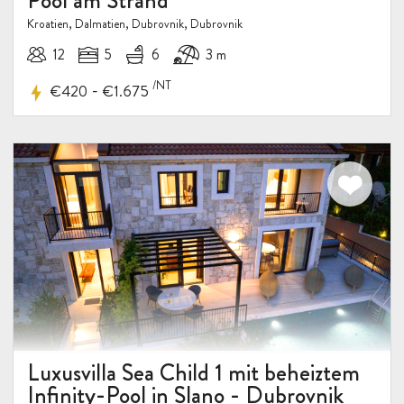
Pool am Strand
Kroatien, Dalmatien, Dubrovnik, Dubrovnik
12
5
6
3 m
/NT
-
€420
€1.675
Luxusvilla Sea Child 1 mit beheiztem
Infinity-Pool in Slano - Dubrovnik