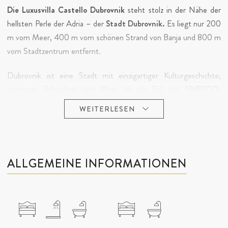
Die Luxusvilla Castello Dubrovnik
steht stolz in der Nähe der
hellsten Perle der Adria – der
Stadt Dubrovnik.
Es liegt nur 200
m vom Meer, 400 m vom schönen Strand von Banja und 800 m
vom Stadtzentrum entfernt.
Dubrovnik ist eine Stadt mit einzigartiger Kulturgeschichte,
extremer Schönheit und Wert, da sie Teil des
UNESCO-
Weltkulturerbes
und eine der berühmtesten Städte des
WEITERLESEN
Mittelmeers ist. Mit ihrer außergewöhnlichen natürlichen
Schönheit, zusätzlich betont durch die vielen Dinge, die der
Tourismus hier zu bieten hat, macht die
luxuriöse kroatische
Villa Castello Dubrovnik
den ultimativen Lebensstil des
ALLGEMEINE INFORMATIONEN
Mittelmeers perfekt.
Diese
dalmatinische Mietvilla für Urlaub
verblüfft einfach mit
ihrem reichen Äußeren, das aus einer sehr raffinierten und
luxuriösen Steinoberfläche besteht und den Eindruck einer