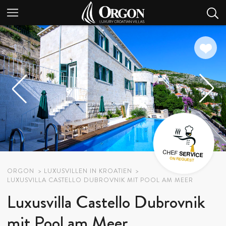
ORGON
LUXUSVILLEN IN KROATIEN
LUXUSVILLA CASTELLO DUBROVNIK MIT POOL AM MEER
Luxusvilla Castello Dubrovnik
mit Pool am Meer