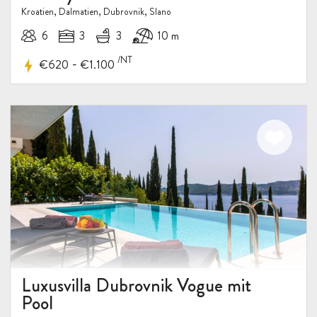
Kroatien, Dalmatien, Dubrovnik, Slano
6
3
3
10 m
/NT
-
€620
€1.100
Luxusvilla Dubrovnik Vogue mit
Pool