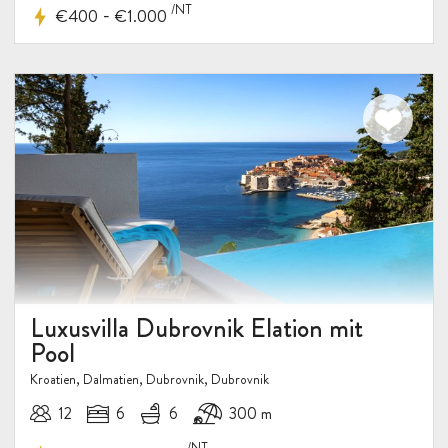
/NT
-
€400
€1.000
Luxusvilla Dubrovnik Elation mit
Pool
Kroatien, Dalmatien, Dubrovnik, Dubrovnik
12
6
6
300 m
/NT