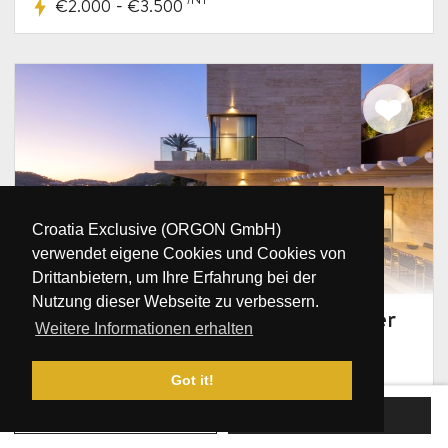
-
€2.000
€3.500
Croatia Exclusive (ORGON GmbH)
verwendet eigene Cookies und Cookies von
Drittanbietern, um Ihre Erfahrung bei der
Nutzung dieser Webseite zu verbessern.
Luxusvilla Yoko Dubrovnik am Meer
Weitere Informationen erhalten
mit Pool
Kroatien, Dalmatien, Dubrovnik, Dubrovnik
Got it!
10
5
5
2 m
JETZT BUCHEN
ANFRAGE SENDEN
/NT
-
€1.000
€3.700