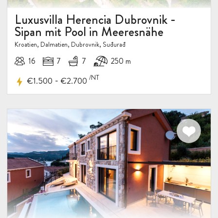
Luxusvilla Herencia Dubrovnik -
Sipan mit Pool in Meeresnähe
Kroatien, Dalmatien, Dubrovnik, Suđurađ
16
7
7
250 m
/NT
-
€1.500
€2.700