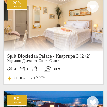
Split Diocletian Palace - Квартира 3 (2+2)
Хорватия, Далмация, Cплит, Сплит
4
1
1
30 м
/сутки
-
€110
€320