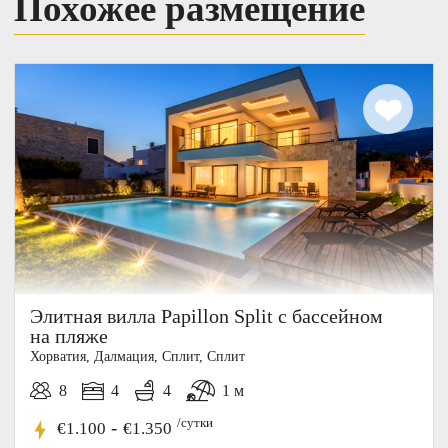
Похожее размещение
Элитная вилла Papillon Split с бассейном
на пляже
Хорватия, Далмация, Cплит, Сплит
8
4
4
1 м
/сутки
-
€1.100
€1.350