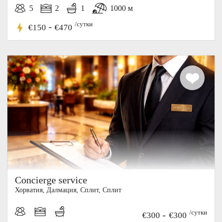
5
2
1
1000 м
/сутки
-
€150
€470
Concierge service
Хорватия, Далмация, Cплит, Сплит
/сутки
-
€300
€300