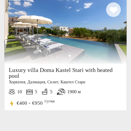
Luxury villa Doma Kastel Stari with heated
pool
Хорватия, Далмация, Cплит, Каштел Стари
10
5
5
1900 м
/сутки
-
€400
€950