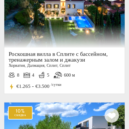
Роскошная вилла в Сплите с бассейном,
тренажерным залом и джакузи
Хорватия, Далмация, Cплит, Сплит
8
4
5
600 м
/сутки
-
€1.265
€3.500