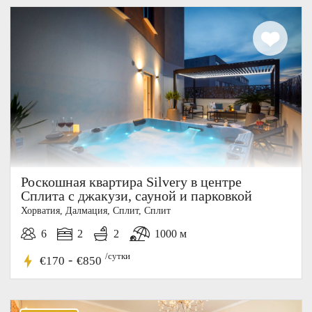
Роскошная квартира Silvery в центре
Сплита с джакузи, сауной и парковкой
Хорватия, Далмация, Cплит, Сплит
6
2
2
1000 м
/сутки
-
€170
€850