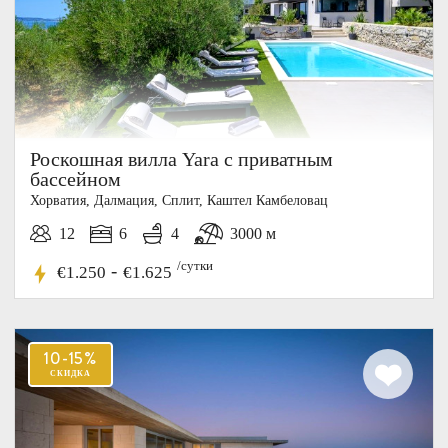
Роскошная вилла Yara с приватным
бассейном
Хорватия, Далмация, Cплит, Каштел Камбеловац
12
6
4
3000 м
/сутки
-
€1.250
€1.625
20%
СКИДКА