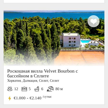
20%
СКИДКА
Роскошная вилла Velvet Bourbon с
бассейном в Сплите
Хорватия, Далмация, Cплит, Сплит
12
5
6
80 м
/сутки
-
€1.000
€2.140