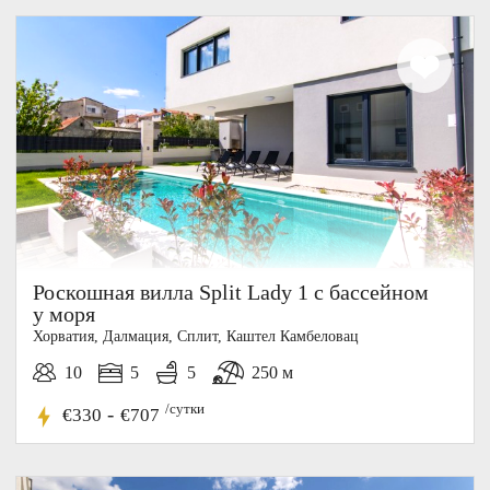
20%
СКИДКА
Роскошная вилла Split Lady 1 с бассейном
у моря
Хорватия, Далмация, Cплит, Каштел Камбеловац
10
5
5
250 м
/сутки
-
€330
€707