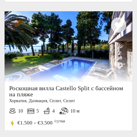
Роскошная вилла Castello Split с бассейном
на пляже
Хорватия, Далмация, Cплит, Сплит
10
5
4
10 м
/сутки
-
€1.500
€3.500