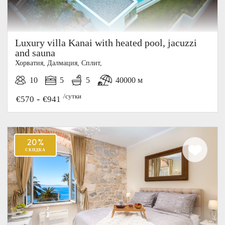
Luxury villa Kanai with heated pool, jacuzzi
and sauna
Хорватия, Далмация, Cплит,
10
5
5
40000 м
/сутки
-
€570
€941
10%
СКИДКА