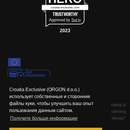
croatia-exclusive.com
TRUSTWORTHY
Approved by
Sur.ly
2023
Croatia Exclusive (ORGON d.o.o.)
использует собственные и сторонние
файлы куки, чтобы улучшить ваш опыт
Krajnji primatelj financijskog instrumenta sufinanciranog iz
пользования данным сайтом.
Europskog fonda za regionalni razvoj u sklopu Operativnog
programa „Konkurentnost i kohezija”
Получите больше информации