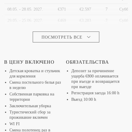
08.05. - 28.05. 2027.
€371
€2.597
7
Суббот
Расстояние
до моря - 250 м, 11 км до Трогира и 15 км
до центра Сплита.
29.05. - 25.06. 2027.
€469
€3.283
7
Суббот
26.06. - 02.07. 2027.
€626
€4.382
7
Суббот
Проведите отпуск в настоящем оазисе стиля и
ПОСМОТРЕТЬ ВСЕ
элегантности в
роскошной вилле с частным
03.07. - 20.08. 2027.
€707
€4.949
7
Суббот
бассейном Split Lady 2
и наслаждайтесь незабываемым
21.08. - 27.08. 2027.
€626
€4.382
7
Суббот
барбекю под звездами.
В ЦЕНУ ВКЛЮЧЕНО
ОБЯЗАТЕЛЬСТВА
28.08. - 10.09. 2027.
€469
€3.283
7
Суббот
Детская кроватка и стульчик
Депозит за причинение
для кормления
ущерба
€800
оплачивается
11.09. - 01.10. 2027.
€371
€2.597
7
Суббот
при въезде и возвращается
Смена постельного белья раз
при выезде
02.10. - 30.12. 2027.
€330
€2.310
7
Суббот
в неделю
Регистрация заезда 16:00 h
Собственная парковка на
территории
Выезд 10:00 h
Заключительная уборка
Туристический сбор за
проживание включен
WI FI
Смена полотенец раз в