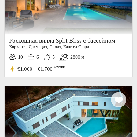
Роскошная вилла Split Bliss с бассейном
Хорватия, Далмация, Cплит, Каштел Стари
10
6
5
2800 м
/сутки
-
€1.000
€1.700
5%
СКИДКА