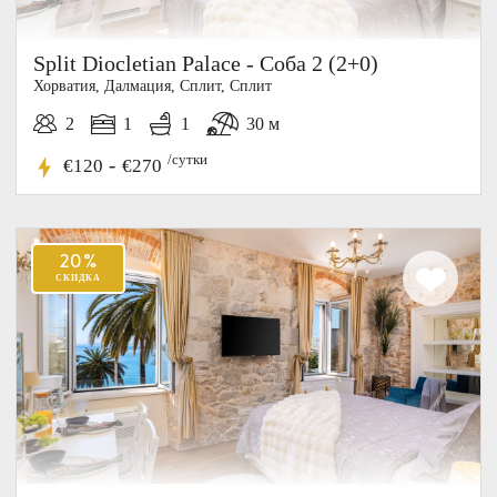
Split Diocletian Palace - Соба 2 (2+0)
Хорватия, Далмация, Cплит, Сплит
2
1
1
30 м
/сутки
-
€120
€270
10-15%
СКИДКА