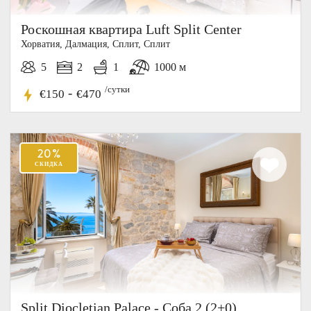
Роскошная квартира Luft Split Center
Хорватия, Далмация, Cплит, Сплит
5
2
1
1000 м
/сутки
-
€150
€470
20%
СКИДКА
Split Diocletian Palace - Соба 2 (2+0)