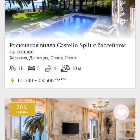
Роскошная вилла Castello Split с бассейном
на пляже
Хорватия, Далмация, Cплит, Сплит
10
5
4
10 м
/сутки
-
€1.500
€3.500