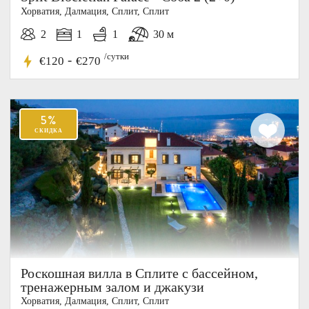
Хорватия, Далмация, Cплит, Сплит
2
1
1
30 м
/сутки
-
€120
€270
Роскошная вилла в Сплите с бассейном,
тренажерным залом и джакузи
Хорватия, Далмация, Cплит, Сплит