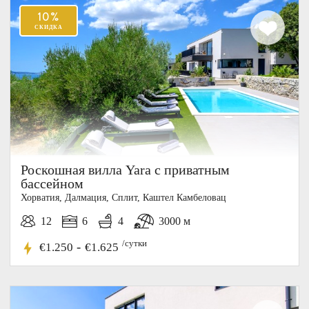
Роскошная вилла Yara с приватным
бассейном
Хорватия, Далмация, Cплит, Каштел Камбеловац
12
6
4
3000 м
/сутки
-
€1.250
€1.625