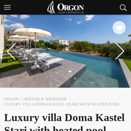
ORGON
ВИЛЛЫ В ХОРВАТИИ
LUXURY VILLA DOMA KASTEL STARI WITH HEATED POOL
Luxury villa Doma Kastel
Stari with heated pool