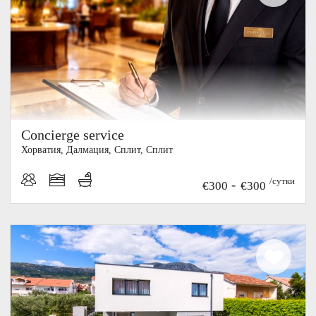
Concierge service
Хорватия, Далмация, Cплит, Сплит
/сутки
-
€300
€300
20%
СКИДКА