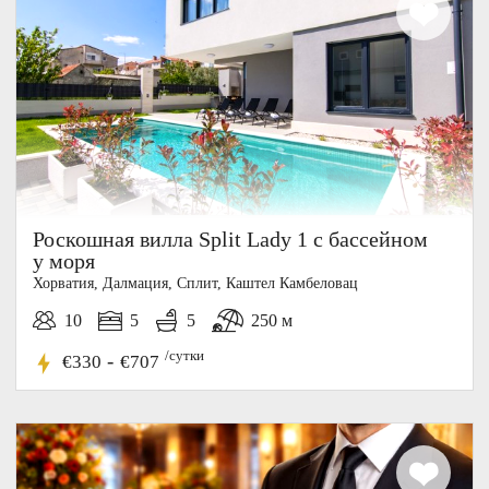
Роскошная вилла Split Lady 1 с бассейном
у моря
Хорватия, Далмация, Cплит, Каштел Камбеловац
10
5
5
250 м
/сутки
-
€330
€707
10-15%
СКИДКА