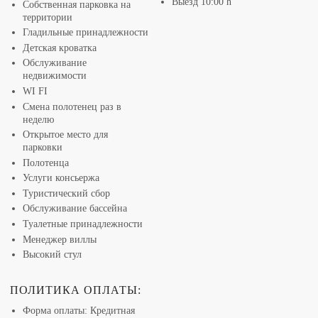
Выезд 10:00 h
Собственная парковка на
приветственный пакет, чтобы освежиться по прибытии в
территории
виллу, а также дополнительная кровать для
Гладильные принадлежности
Детская кроватка
дополнительного человека.
Обслуживание
недвижимости
Приезжайте в Далмацию и посетите роскошную
WI FI
хорватскую виллу Дома, чтобы попробовать
Смена полотенец раз в
неделю
традиционные блюда в сочетании с многочисленными
Открытое место для
развлечениями, предлагаемыми этим прекрасным
парковки
местом!
Полотенца
Услуги консьержа
Туристический сбор
Обслуживание бассейна
Туалетные принадлежности
Менеджер виллы
Высокий стул
ПОЛИТИКА ОПЛАТЫ:
Форма оплаты: Кредитная