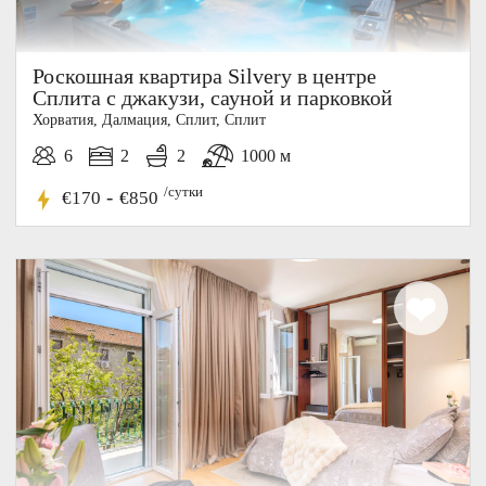
Роскошная квартира Silvery в центре
Сплита с джакузи, сауной и парковкой
Хорватия, Далмация, Cплит, Сплит
6
2
2
1000 м
/сутки
-
€170
€850