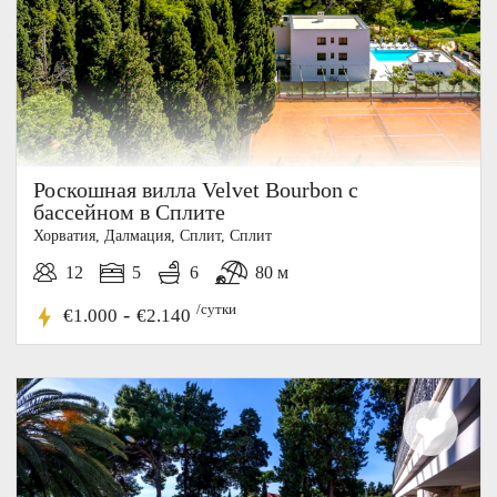
Роскошная вилла Velvet Bourbon с
бассейном в Сплите
Хорватия, Далмация, Cплит, Сплит
12
5
6
80 м
/сутки
-
€1.000
€2.140