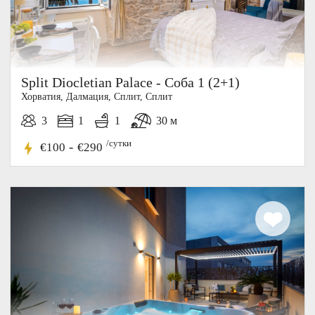
Split Diocletian Palace - Соба 1 (2+1)
Хорватия, Далмация, Cплит, Сплит
3
1
1
30 м
/сутки
-
€100
€290