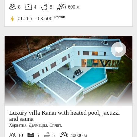
8
4
5
600 м
/сутки
-
€1.265
€3.500
Luxury villa Kanai with heated pool, jacuzzi
and sauna
Хорватия, Далмация, Cплит,
10
5
5
40000 м