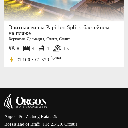
Элитная вилла Papillon Split с бассейном
на пляже
Хорватия, Далмация, Cплит, Сплит
8
4
4
1 м
/сутки
-
€1.100
€1.350
Адрес: Put Zlatnog Rata 52b
Bol (Island of Brač), HR-21420, Croatia