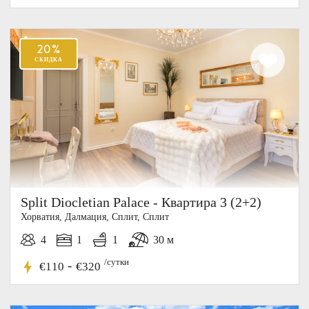
5%
Split Diocletian Palace - Квартира 3 (2+2)
СКИДКА
Хорватия, Далмация, Cплит, Сплит
4
1
1
30 м
/сутки
-
€110
€320