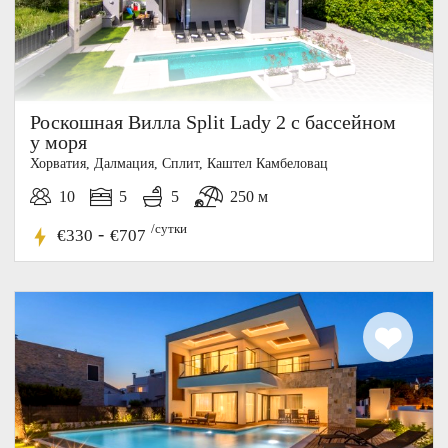
Роскошная Вилла Split Lady 2 с бассейном
у моря
Хорватия, Далмация, Cплит, Каштел Камбеловац
10
5
5
250 м
/сутки
-
€330
€707
10%
СКИДКА