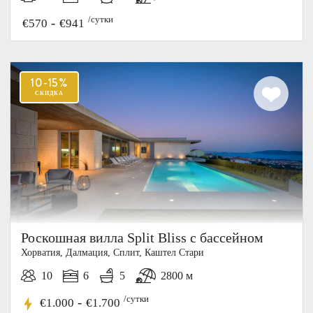
/сутки
-
€570
€941
20%
СКИДКА
Роскошная вилла Split Bliss с бассейном
Хорватия, Далмация, Cплит, Каштел Стари
10
6
5
2800 м
/сутки
-
€1.000
€1.700