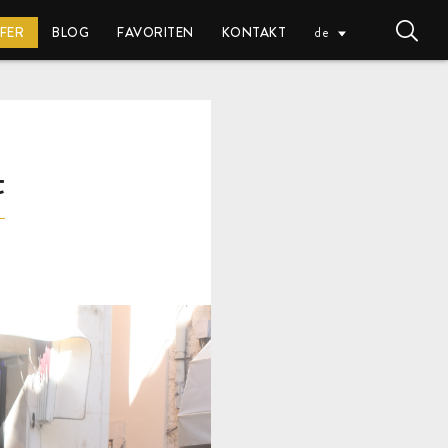
FFER
BLOG
FAVORITEN
KONTAKT
de
t
EUR (€)