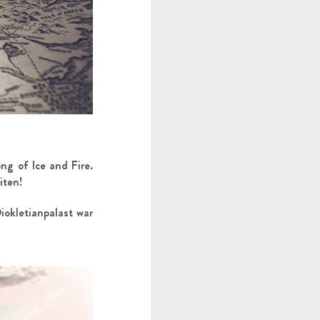
ng of Ice and Fire.
iten!
Diokletianpalast war