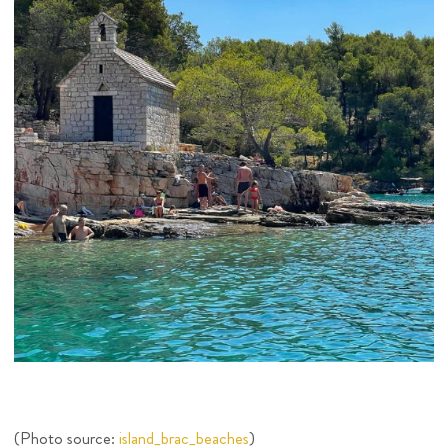
(Photo source:
island_brac_beaches
)